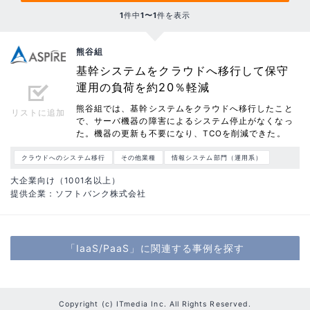
1
件中
1〜1
件を表示
熊谷組
基幹システムをクラウドへ移行して保守
運用の負荷を約20％軽減
熊谷組では、基幹システムをクラウドへ移行したこと
リストに追加
で、サーバ機器の障害によるシステム停止がなくなっ
た。機器の更新も不要になり、TCOを削減できた。
クラウドへのシステム移行
その他業種
情報システム部門（運用系）
大企業向け（1001名以上）
提供企業：ソフトバンク株式会社
「IaaS/PaaS」に関連する事例を探す
Copyright (c) ITmedia Inc. All Rights Reserved.