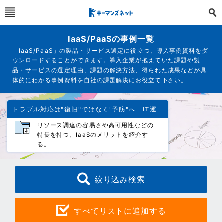
IaaS/PaaSの事例一覧
「IaaS/PaaS」の製品・サービス選定に役立つ、導入事例資料をダ
ウンロードすることができます。導入企業が抱えていた課題や製
品・サービスの選定理由、課題の解決方法、得られた成果などが具
体的にわかる事例資料を自社の課題解決にお役立て下さい。
トラブル対応は"復旧"ではなく"予防"へ IT運用管理を見直す
リソース調達の容易さや高可用性などの
特長を持つ、IaaSのメリットを紹介す
る。
絞り込み検索
すべてリストに追加する