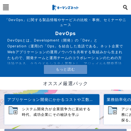
「DevOps」に関する製品情報やサービスの比較・事例、セミナーやニ
ュース
DevOps
DevOpsとは、Development（開発）の「Dev」と
Operation（運用)の「Ops」を結合した造語である。ネット企業で
Webアプリケーションの運用ノウハウを共有する取組みから生まれ
たもので、開発チームと運用チームのコラボレーションのための方
法論である。クラウドをシステム基盤とし、アジェイルを開発手法
として用い、WebアプリケーションをベースとしたITサービスが、
当面のDevOpsの適用対象として想定されているが、広義の解釈で
は、ビジネス環境の変化に対応して新しいサービスを迅速に市場投
オススメ厳選パック
入するために、それを支えるITシステム構築の迅速化の取組みの一
環としても広く注目されている。
アプリケーション開発にかかるコストや工数をどう削減するか
システム開発力が企業競争力に直結する
アジ
時代、成功企業にその秘訣を学ぶ
務に
探る