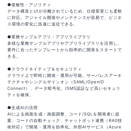
●俊敏性・アジリティ
データ構造とUIが分離されているため、仕様変更にも柔軟
に対応。アジャイル開発やメンテナンスが容易で、ビジネ
ス環境の変化に迅速に追従できる。
●業務サンプルアプリ・アプリライブラリ
多様な業務サンプルアプリやアプリライブラリを活用し、
要件に合ったテンプレートから効率的に開発をスタートで
きる。
●クラウドネイティブ＆セキュリティ
クラウド上で即時に開発・運用が可能。サーバレスアーキ
テクチャやシングルサインオン（SAML/OpenID
Connect）、データ暗号化、ISMS認証など高いセキュリ
ティを確保。
●生成AIの活用
AIによる画面生成・画面調整、コード/SQLを開発者に提
案、コードの自動チェック、チャットボット連携（RAG技
術対応）で開発・運用を効率化。外部AIサービス（Azure