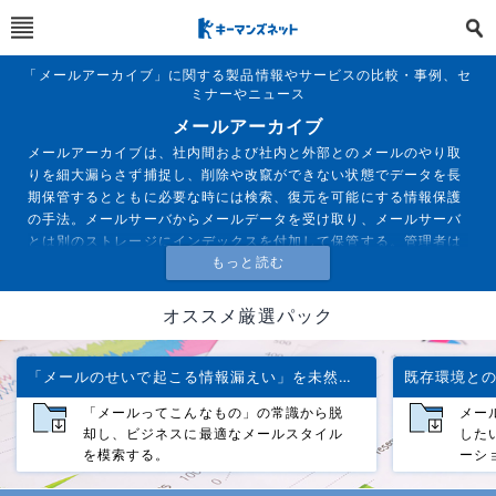
「メールアーカイブ」に関する製品情報やサービスの比較・事例、セ
ミナーやニュース
メールアーカイブ
メールアーカイブは、社内間および社内と外部とのメールのやり取
りを細大漏らさず捕捉し、削除や改竄ができない状態でデータを長
期保管するとともに必要な時には検索、復元を可能にする情報保護
の手法。メールサーバからメールデータを受け取り、メールサーバ
とは別のストレージにインデックスを付加して保管する。管理者は
アーカイブツールにアクセスして過去から現在までのメールを条件
検索して監査などに必要なメール内容を参照することができる。
オススメ厳選パック
「メールのせいで起こる情報漏えい」を未然に防ぐための対策は
「メールってこんなもの」の常識から脱
メー
却し、ビジネスに最適なメールスタイル
した
を模索する。
ーシ