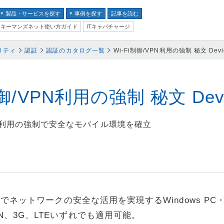
製品・サービスを探す
事例を探す
記事を読む
キーマンズネット使い方ガイド
ITキャパチャージ
バイス
リティ
認証
認証のカタログ一覧
Wi-Fi制御/VPN利用の強制 秘文 Device
ス
並び順：
テム
御/VPN利用の強制 秘文 Devic
クセキュリティ
VPN利用の強制で安全なモバイル環境を確立
ム
ントセキュリティ
プ
器
強制でネットワークの安全な活用を実現するWindows 
N、3G、LTEいずれでも適用可能。
ステム・コミュニケーシ