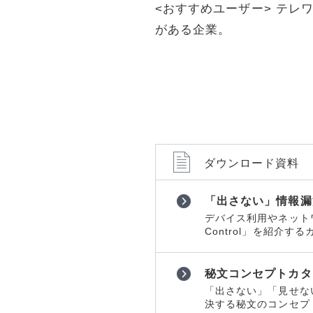
ョンツール
ョンツール
<おすすめユーザー> テレ
物理セキュリティ
物理セキュ
がある企業。
データセンター
データセン
サーバー
サーバー
ネットワーク機器
ネットワー
運用管理
運用管理
ストレージ
ストレージ
ダウンロード資料
PCソフト
PCソフト
通信サービス
通信サービ
「出さない」情報漏洩対策
開発
開発
デバイス利用やネット
Control」を紹介す
仮想化
仮想化
メール
メール
秘文コンセプトカタ
Web構築
Web構築
「出さない」「見せな
決する秘文のコンセプ