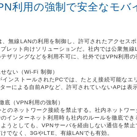
とVPN利用の強制で安全なモ
trol」は、無線LANの利用を制御し、許可されたアクセス
C・タブレット向けソリューションだ。社内では公衆無線LA
テザリングなどを利用不可に、社外ではVPN利用の
ない（Wi-Fi 制御）
ntrol」がインストールされたPCでは、たとえ接続可能
ルーターによる自前APなど、許可されていないAPは表
徹底（VPN利用の強制）
外とのネットワーク接続を禁止する。社内ネットワー
でのインターネット利用時も社内のルールを徹底でき
しようとしても、VPNサーバを経由しない通信を禁止
けでなく、3GやLTE、有線LANでも有効。