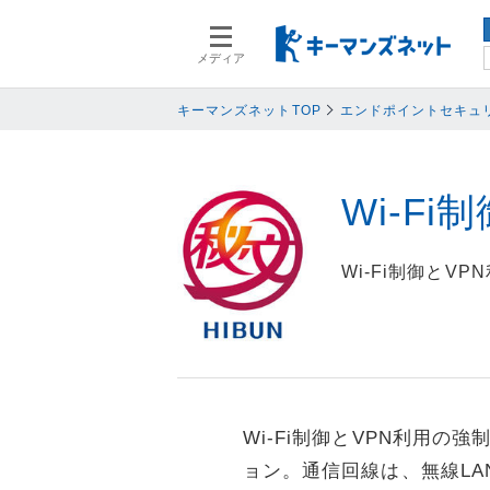
メディア
スマートデバイス
スマートデ
人事
人事
キーマンズネットTOP
エンドポイントセキュ
業務プロセス
業務プロセ
検索語を入力してください
基幹系システム
基幹系シス
Wi-Fi制
ネットワークセキュリティ
ネットワー
データ分析
データ分析
Wi-Fi制御と
PC
PC
情報システム
情報システ
エンドポイントセキュリティ
エンドポイ
バックアップ
バックアッ
オフィス機器
オフィス機
Wi-Fi制御とVPN利用の
ョン。通信回線は、無線LA
情報共有システム・コミュニケーシ
情報共有シ