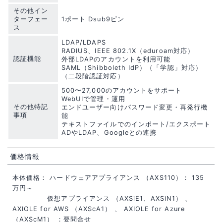
その他イン
ターフェー
1ポート Dsub9ピン
ス
LDAP/LDAPS
RADIUS、IEEE 802.1X（eduroam対応）
認証機能
外部LDAPのアカウントを利用可能
SAML（Shibboleth IdP）（「学認」対応）
（二段階認証対応）
500〜27,000のアカウントをサポート
WebUIで管理・運用
その他特記
エンドユーザー向けパスワード変更・再発行機
事項
能
テキストファイルでのインポート/エクスポート
ADやLDAP、Googleとの連携
価格情報
本体価格： ハードウェアアプライアンス （AXS110）： 135
万円～
仮想アプライアンス （AXSiE1、AXSiN1） 、
AXIOLE for AWS （AXScA1） 、 AXIOLE for Azure
（AXScM1） ：要問合せ