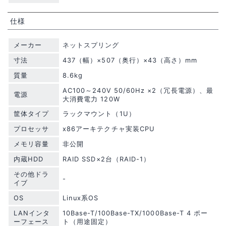
仕様
メーカー
ネットスプリング
寸法
437（幅）×507（奥行）×43（高さ）mm
質量
8.6kg
AC100～240V 50/60Hz ×2（冗長電源）、最
電源
大消費電力 120W
筐体タイプ
ラックマウント（1U）
プロセッサ
x86アーキテクチャ実装CPU
メモリ容量
非公開
内蔵HDD
RAID SSD×2台（RAID-1）
その他ドラ
-
イブ
OS
Linux系OS
LANインタ
10Base-T/100Base-TX/1000Base-T 4 ポー
ーフェース
ト（用途固定）