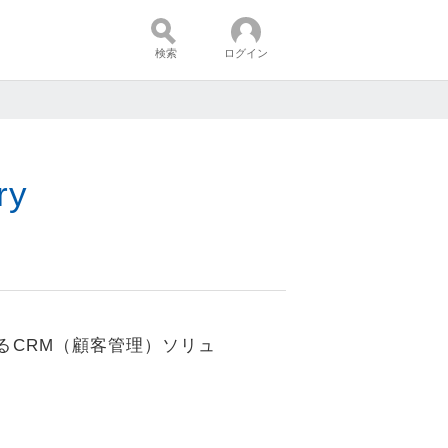
検索
ログイン
コンテンツ：
ry
るCRM（顧客管理）ソリュ