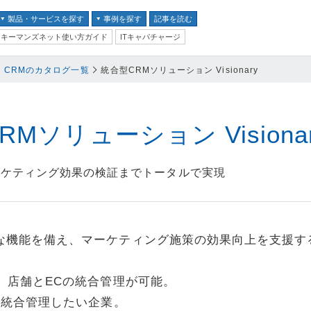
製品・サービスを探す
事例を探す
記事を読む
キーマンズネット使い方ガイド
ITキャパチャージ
バイス
CRMのカタログ一覧
統合型CRMソリューション Visionary
ス
並び順：
テム
Mソリューション Visiona
クセキュリティ
ーケティング効果の検証までトータルで実現
ム
ントセキュリティ
な機能を備え、マーケティング施策の効果向上を支援す
プ
器
、店舗とECの統合管理が可能。
ステム・コミュニケーシ
を統合管理したい企業。