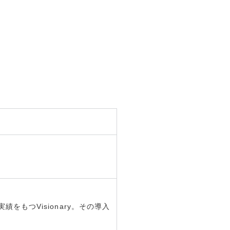
。
もつVisionary。その導入