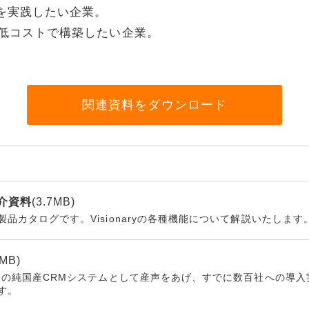
を実践したい企業。
リティ
を低コストで構築したい企業。
ター
ク機器
関連資料をダウンロード
ス
紹介資料
(3.7MB)
品カタログです。Visionaryの各種機能について解説いたします
2MB)
発の純国産CRMシステムとして産声をあげ、すでに数百社への導入実績を
す。