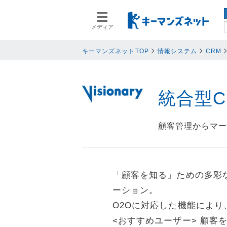
メディア
スマートデバイス
スマートデ
人事
人事
キーマンズネットTOP
情報システム
CRM
業務プロセス
業務プロセ
検索語を入力してください
基幹系システム
基幹系シス
統合型CR
ネットワークセキュリティ
ネットワー
データ分析
データ分析
顧客管理からマ
PC
PC
情報システム
情報システ
エンドポイントセキュリティ
エンドポイ
「顧客を知る」ための多彩
バックアップ
バックアッ
ーション。
オフィス機器
オフィス機
O2Oに対応した機能により
情報共有システム・コミュニケーシ
情報共有シ
<おすすめユーザー> 顧客