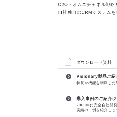
ョンツール
ョンツール
O2O・オムニチャネル戦略
物理セキュリティ
物理セキュ
自社独自のCRMシステム
データセンター
データセン
サーバー
サーバー
ネットワーク機器
ネットワー
運用管理
運用管理
ストレージ
ストレージ
ダウンロード資料
PCソフト
PCソフト
通信サービス
通信サービ
Visionary製品ご
開発
開発
特長や機能を網羅した製
仮想化
仮想化
メール
メール
導入事例のご紹介
(
2003年に完全自社開
Web構築
Web構築
実績の一例を紹介しま