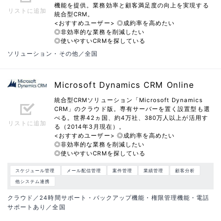
機能を提供。業務効率と顧客満足度の向上を実現する
リストに追加
統合型CRM。
<おすすめユーザー> ◎成約率を高めたい
◎非効率的な業務を削減したい
◎使いやすいCRMを探している
ソリューション・その他／全国
Microsoft Dynamics CRM Online
統合型CRMソリューション「Microsoft Dynamics
CRM」のクラウド版。専有サーバーを置く設置型も選
べる。世界42ヵ国、約4万社、380万人以上が活用す
リストに追加
る（2014年3月現在）。
<おすすめユーザー> ◎成約率を高めたい
◎非効率的な業務を削減したい
◎使いやすいCRMを探している
スケジュール管理
メール配信管理
案件管理
業績管理
顧客分析
他システム連携
クラウド／24時間サポート・バックアップ機能・権限管理機能・電話
サポートあり／全国