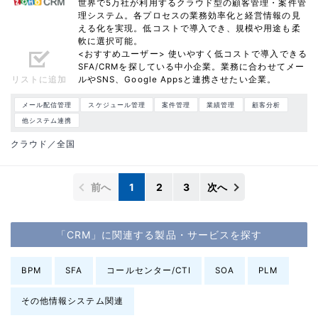
世界で5万社が利用するクラウド型の顧客管理・案件管
理システム。各プロセスの業務効率化と経営情報の見
える化を実現。低コストで導入でき、規模や用途も柔
軟に選択可能。
<おすすめユーザー> 使いやすく低コストで導入できる
SFA/CRMを探している中小企業。業務に合わせてメー
リストに追加
ルやSNS、Google Appsと連携させたい企業。
メール配信管理
スケジュール管理
案件管理
業績管理
顧客分析
他システム連携
クラウド／全国
前へ
1
2
3
次へ
「CRM」に関連する製品・サービスを探す
BPM
SFA
コールセンター/CTI
SOA
PLM
その他情報システム関連