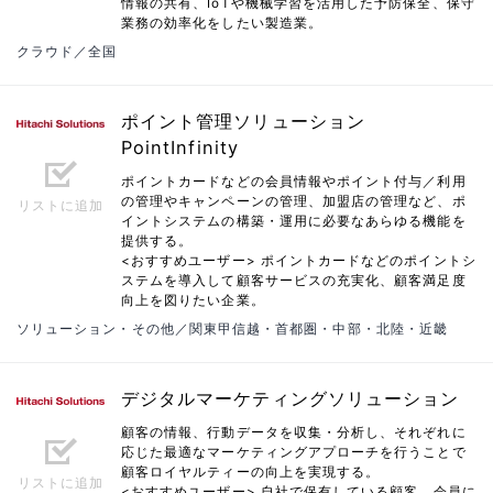
情報の共有、IoTや機械学習を活用した予防保全、保守
業務の効率化をしたい製造業。
クラウド／全国
ポイント管理ソリューション
PointInfinity
ポイントカードなどの会員情報やポイント付与／利用
の管理やキャンペーンの管理、加盟店の管理など、ポ
リストに追加
イントシステムの構築・運用に必要なあらゆる機能を
提供する。
<おすすめユーザー> ポイントカードなどのポイントシ
ステムを導入して顧客サービスの充実化、顧客満足度
向上を図りたい企業。
ソリューション・その他／関東甲信越・首都圏・中部・北陸・近畿
デジタルマーケティングソリューション
顧客の情報、行動データを収集・分析し、それぞれに
応じた最適なマーケティングアプローチを行うことで
顧客ロイヤルティーの向上を実現する。
リストに追加
<おすすめユーザー> 自社で保有している顧客、会員に