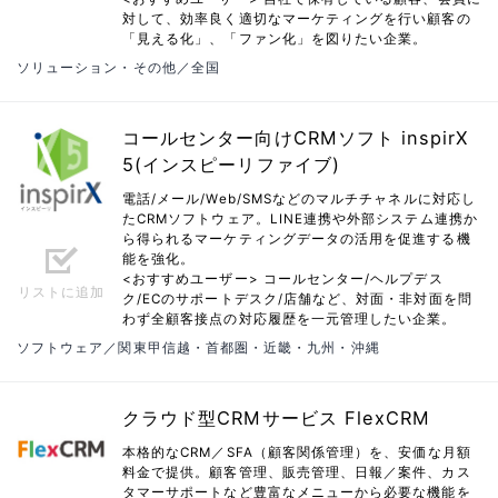
対して、効率良く適切なマーケティングを行い顧客の
「見える化」、「ファン化」を図りたい企業。
ソリューション・その他／全国
コールセンター向けCRMソフト inspirX
5(インスピーリファイブ)
電話/メール/Web/SMSなどのマルチチャネルに対応し
たCRMソフトウェア。LINE連携や外部システム連携か
ら得られるマーケティングデータの活用を促進する機
能を強化。
<おすすめユーザー> コールセンター/ヘルプデス
リストに追加
ク/ECのサポートデスク/店舗など、対面・非対面を問
わず全顧客接点の対応履歴を一元管理したい企業。
ソフトウェア／関東甲信越・首都圏・近畿・九州・沖縄
クラウド型CRMサービス FlexCRM
本格的なCRM／SFA（顧客関係管理）を、安価な月額
料金で提供。顧客管理、販売管理、日報／案件、カス
タマーサポートなど豊富なメニューから必要な機能を