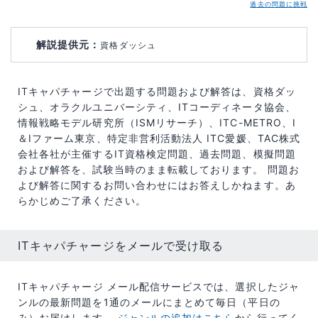
過去の問題に挑戦
解説提供元：
資格ダッシュ
ITキャパチャージで出題する問題および解答は、資格ダッ
シュ、オラクルユニバーシティ、ITコーディネータ協会、
情報戦略モデル研究所（ISMリサーチ）、ITC-METRO、I
＆Iファーム東京、特定非営利活動法人 ITC愛媛、TAC株式
会社各社が主催するIT資格検定問題、過去問題、模擬問題
および解答を、試験当時のまま転載しております。 問題お
よび解答に関するお問い合わせにはお答えしかねます。あ
らかじめご了承ください。
ITキャパチャージをメールで受け取る
ITキャパチャージ メール配信サービスでは、選択したジャ
ンルの最新問題を1通のメールにまとめて毎日（平日の
み）お届けします。
ジャンルの追加はこちら
から行ってく