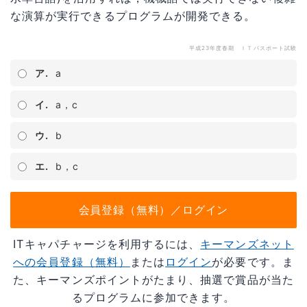
な演算が実行できるプログラムが開発できる。
平成23年度春期 ＩＴパスポート試験
ア.
a
イ.
a，c
ウ.
b
エ.
b，c
会員登録（無料）／ログイン
ITキャパチャージを利用するには、
キーマンズネット
への会員登録（無料）
または
ログイン
が必要です。ま
た、キーマンズポイントがたまり、抽選で賞品が当た
るプログラムに参加できます。