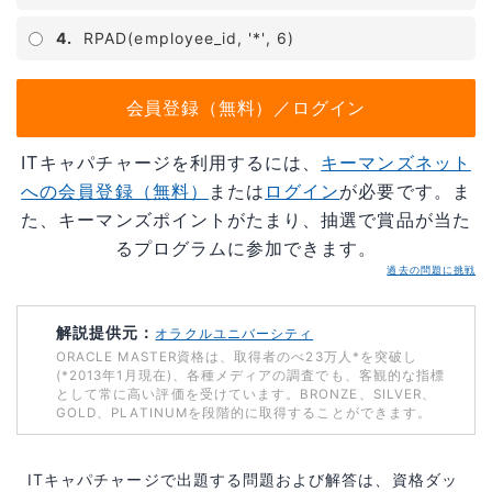
4.
RPAD(employee_id, '*', 6)
会員登録（無料）／ログイン
ITキャパチャージを利用するには、
キーマンズネット
への会員登録（無料）
または
ログイン
が必要です。ま
た、キーマンズポイントがたまり、抽選で賞品が当た
るプログラムに参加できます。
過去の問題に挑戦
解説提供元：
オラクルユニバーシティ
ORACLE MASTER資格は、取得者のべ23万人*を突破し
(*2013年1月現在)、各種メディアの調査でも、客観的な指標
として常に高い評価を受けています。BRONZE、SILVER、
GOLD、PLATINUMを段階的に取得することができます。
ITキャパチャージで出題する問題および解答は、資格ダッ