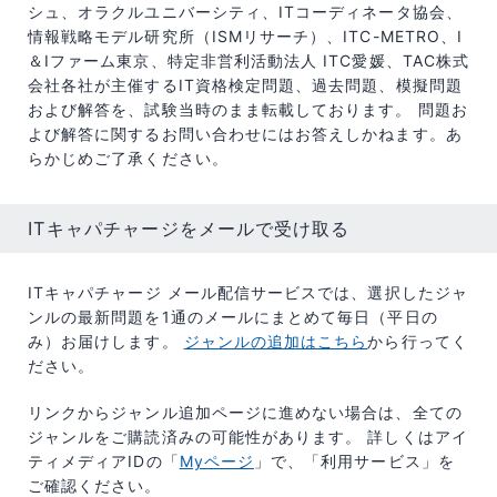
シュ、オラクルユニバーシティ、ITコーディネータ協会、
情報戦略モデル研究所（ISMリサーチ）、ITC-METRO、I
＆Iファーム東京、特定非営利活動法人 ITC愛媛、TAC株式
会社各社が主催するIT資格検定問題、過去問題、模擬問題
および解答を、試験当時のまま転載しております。 問題お
よび解答に関するお問い合わせにはお答えしかねます。あ
らかじめご了承ください。
ITキャパチャージをメールで受け取る
ITキャパチャージ メール配信サービスでは、選択したジャ
ンルの最新問題を1通のメールにまとめて毎日（平日の
み）お届けします。
ジャンルの追加はこちら
から行ってく
ださい。
リンクからジャンル追加ページに進めない場合は、全ての
ジャンルをご購読済みの可能性があります。 詳しくはアイ
ティメディアIDの「​
Myページ
」で、「利用サービス」を
ご確認ください。