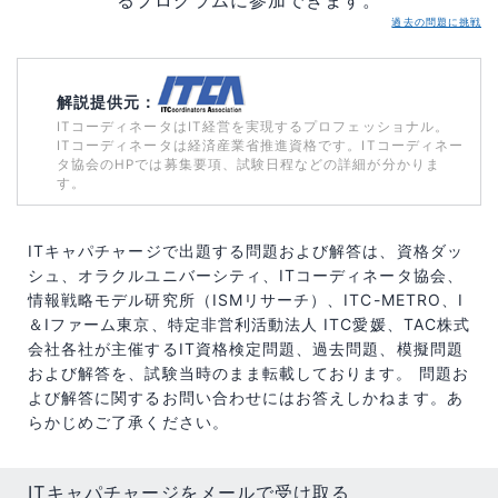
過去の問題に挑戦
解説提供元：
ITコーディネータはIT経営を実現するプロフェッショナル。
ITコーディネータは経済産業省推進資格です。ITコーディネー
タ協会のHPでは募集要項、試験日程などの詳細が分かりま
す。
ITキャパチャージで出題する問題および解答は、資格ダッ
シュ、オラクルユニバーシティ、ITコーディネータ協会、
情報戦略モデル研究所（ISMリサーチ）、ITC-METRO、I
＆Iファーム東京、特定非営利活動法人 ITC愛媛、TAC株式
会社各社が主催するIT資格検定問題、過去問題、模擬問題
および解答を、試験当時のまま転載しております。 問題お
よび解答に関するお問い合わせにはお答えしかねます。あ
らかじめご了承ください。
ITキャパチャージをメールで受け取る