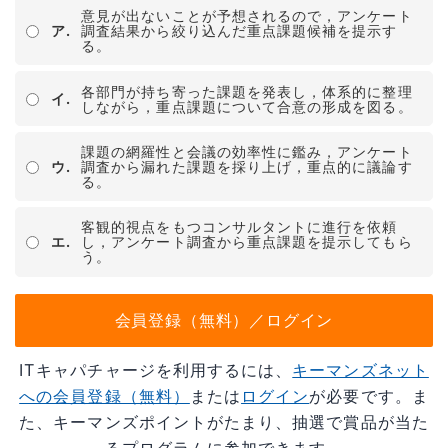
意見が出ないことが予想されるので，アンケート
ア.
調査結果から絞り込んだ重点課題候補を提示す
る。
各部門が持ち寄った課題を発表し，体系的に整理
イ.
しながら，重点課題について合意の形成を図る。
課題の網羅性と会議の効率性に鑑み，アンケート
ウ.
調査から漏れた課題を採り上げ，重点的に議論す
る。
客観的視点をもつコンサルタントに進行を依頼
エ.
し，アンケート調査から重点課題を提示してもら
う。
会員登録（無料）／ログイン
ITキャパチャージを利用するには、
キーマンズネット
への会員登録（無料）
または
ログイン
が必要です。ま
た、キーマンズポイントがたまり、抽選で賞品が当た
るプログラムに参加できます。