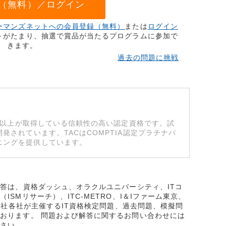
（無料）／ログイン
ーマンズネットへの会員登録（無料）
または
ログイン
トがたまり、抽選で賞品が当たるプログラムに参加で
きます。
過去の問題に挑戦
万人以上が取得している信頼性の高い認定資格です。試
発されています。TACはCOMPTIA認定プラチナパ
ニングを提供しています。
解答は、資格ダッシュ、オラクルユニバーシティ、ITコ
SMリサーチ）、ITC-METRO、I＆Iファーム東京、
式会社各社が主催するIT資格検定問題、過去問題、模擬問
おります。 問題および解答に関するお問い合わせには
ださい。