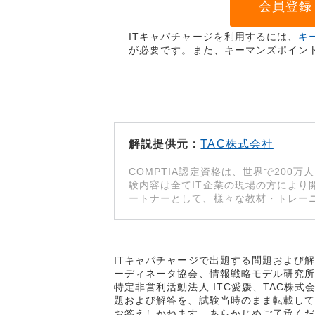
会員登録
ITキャパチャージを利用するには、
キ
が必要です。また、キーマンズポイン
解説提供元：
TAC株式会社
COMPTIA認定資格は、世界で200
験内容は全てIT企業の現場の方により開
ートナーとして、様々な教材・トレー
ITキャパチャージで出題する問題および
ーディネータ協会、情報戦略モデル研究所（I
特定非営利活動法人 ITC愛媛、TAC株
題および解答を、試験当時のまま転載して
お答えしかねます。あらかじめご了承く