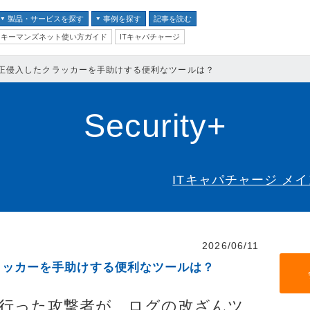
製品・サービスを探す
事例を探す
記事を読む
キーマンズネット使い方ガイド
ITキャパチャージ
バイス
正侵入したクラッカーを手助けする便利なツールは？
ス
テム
Security+
クセキュリティ
ITキャパチャージ メ
ム
ントセキュリティ
2026/06/11
プ
ラッカーを手助けする便利なツールは？
器
ステム・コミュニケーシ
行った攻撃者が、ログの改ざんツ