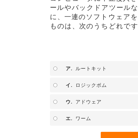
ョンツール
ョンツール
ールやバックドアツール
物理セキュリティ
物理セキュ
に、一連のソフトウェア
データセンター
データセン
ものは、次のうちどれで
サーバー
サーバー
ネットワーク機器
ネットワー
運用管理
運用管理
ストレージ
ストレージ
ア.
ルートキット
PCソフト
PCソフト
通信サービス
通信サービ
イ.
ロジックボム
開発
開発
ウ.
アドウェア
仮想化
仮想化
メール
メール
エ.
ワーム
Web構築
Web構築