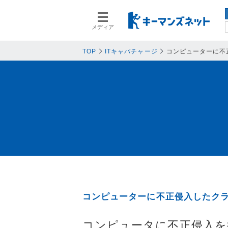
メディア
スマートデバイス
スマートデ
人事
人事
TOP
ITキャパチャージ
コンピューターに不
業務プロセス
業務プロセ
基幹系システム
基幹系シス
ネットワークセキュリティ
ネットワー
データ分析
データ分析
PC
PC
情報システム
情報システ
エンドポイントセキュリティ
エンドポイ
バックアップ
バックアッ
コンピューターに不正侵入したク
オフィス機器
オフィス機
情報共有システム・コミュニケーシ
情報共有シ
コンピュータに不正侵入を