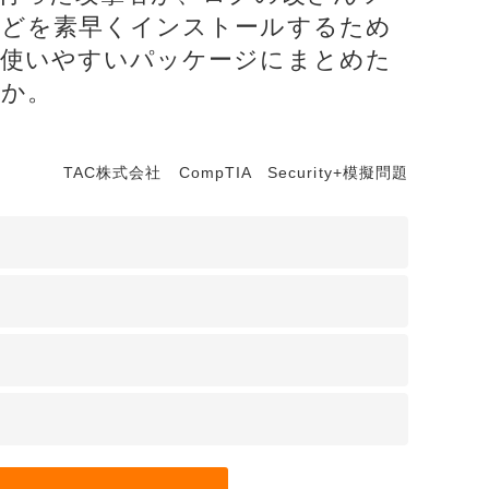
などを素早くインストールするため
リティ
を使いやすいパッケージにまとめた
ター
すか。
ク機器
TAC株式会社 CompTIA Security+模擬問題
ス