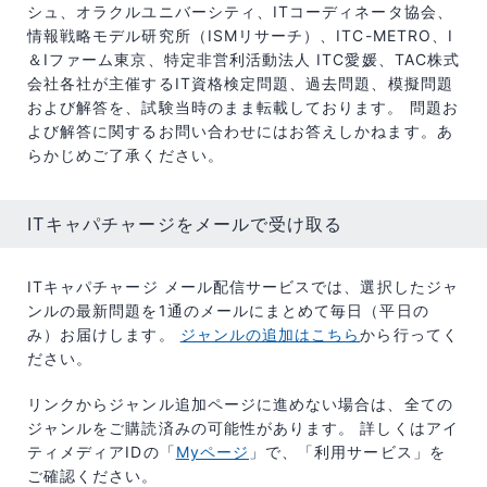
シュ、オラクルユニバーシティ、ITコーディネータ協会、
情報戦略モデル研究所（ISMリサーチ）、ITC-METRO、I
＆Iファーム東京、特定非営利活動法人 ITC愛媛、TAC株式
会社各社が主催するIT資格検定問題、過去問題、模擬問題
および解答を、試験当時のまま転載しております。 問題お
よび解答に関するお問い合わせにはお答えしかねます。あ
らかじめご了承ください。
ITキャパチャージをメールで受け取る
ITキャパチャージ メール配信サービスでは、選択したジャ
ンルの最新問題を1通のメールにまとめて毎日（平日の
み）お届けします。
ジャンルの追加はこちら
から行ってく
ださい。
リンクからジャンル追加ページに進めない場合は、全ての
ジャンルをご購読済みの可能性があります。 詳しくはアイ
ティメディアIDの「​
Myページ
」で、「利用サービス」を
ご確認ください。