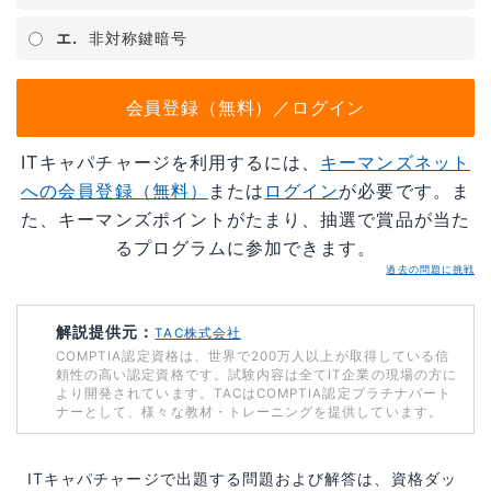
エ.
非対称鍵暗号
会員登録（無料）／ログイン
ITキャパチャージを利用するには、
キーマンズネット
への会員登録（無料）
または
ログイン
が必要です。ま
た、キーマンズポイントがたまり、抽選で賞品が当た
るプログラムに参加できます。
過去の問題に挑戦
解説提供元：
TAC株式会社
COMPTIA認定資格は、世界で200万人以上が取得している信
頼性の高い認定資格です。試験内容は全てIT企業の現場の方に
より開発されています。TACはCOMPTIA認定プラチナパート
ナーとして、様々な教材・トレーニングを提供しています。
ITキャパチャージで出題する問題および解答は、資格ダッ