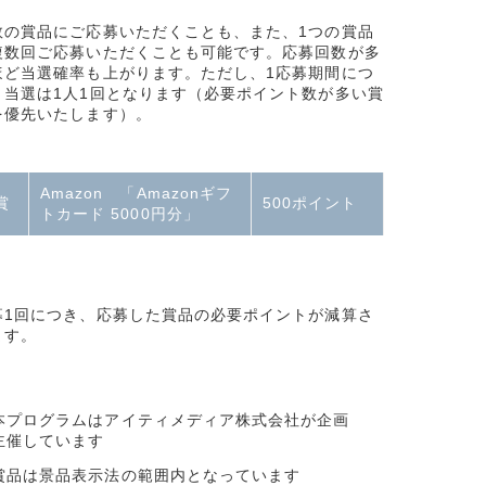
数の賞品にご応募いただくことも、また、1つの賞品
複数回ご応募いただくことも可能です。応募回数が多
ほど当選確率も上がります。ただし、1応募期間につ
、当選は1人1回となります（必要ポイント数が多い賞
を優先いたします）。
Amazon 「Amazonギフ
賞
500ポイント
トカード 5000円分」
募1回につき、応募した賞品の必要ポイントが減算さ
ます。
本プログラムはアイティメディア株式会社が企画
主催しています
賞品は景品表示法の範囲内となっています