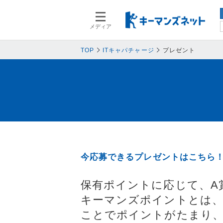
メディア
スマートデバイス
スマートデ
人事
人事
TOP
ITキャパチャージ
プレゼント
業務プロセス
業務プロセ
基幹系システム
基幹系シス
ネットワークセキュリティ
ネットワー
データ分析
データ分析
PC
PC
情報システム
情報システ
今応募できるプレゼントはこちら
エンドポイントセキュリティ
エンドポイ
バックアップ
バックアッ
保有ポイントに応じて、A
キーマンズポイントとは、
オフィス機器
オフィス機
ことでポイントがたまり
情報共有システム・コミュニケーシ
情報共有シ