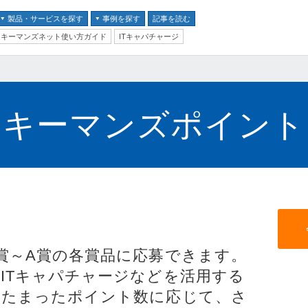
製品・サービスを探す
事例を探す
記事を読む
キーマンズネット使い方ガイド
ITキャパチャージ
バイス
ス
テム
キーマンズポイント
クセキュリティ
ム
！
ントセキュリティ
プ
賞～A賞の各賞品に応募できます。
ITキャパチャージなどを活用する
器
、たまったポイント数に応じて、さ
ステム・コミュニケーシ