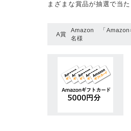
ョンツール
ョンツール
まざまな賞品が抽選で当た
物理セキュリティ
物理セキュ
データセンター
データセン
Amazon 「Amaz
サーバー
サーバー
A賞
名様
ネットワーク機器
ネットワー
運用管理
運用管理
ストレージ
ストレージ
PCソフト
PCソフト
通信サービス
通信サービ
開発
開発
仮想化
仮想化
メール
メール
Web構築
Web構築