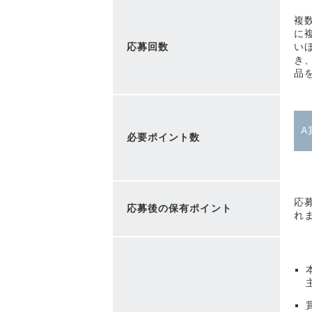
複
に
応募回数
い
き
品
A
必要ポイント数
応
応募後の保有ポイント
れ