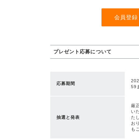
会員登録
プレゼント応募について
20
応募期間
59
厳
い
抽選と発表
た
お
も