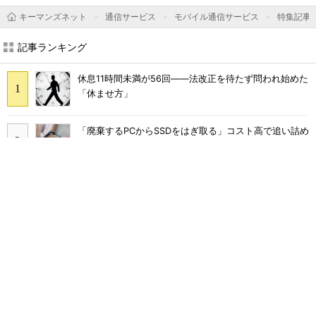
キーマンズネット
通信サービス
モバイル通信サービス
特集記事
記事ランキング
休息11時間未満が56回――法改正を待たず問われ始めた
「休ませ方」
「廃棄するPCからSSDをはぎ取る」コスト高で追い詰め
られた、限界情シスの延命テク
千代田区、Copilot全庁導入で月2000時間削減 10カ月
でAIを根付かせた定着の仕掛け
塩野義製薬、生成AIの正答率を50→90％に 膨大な機
密データをどう最適化した？
4人に3人が「引継ぎマニュアル使えない」 200人調査
で見えた問題点