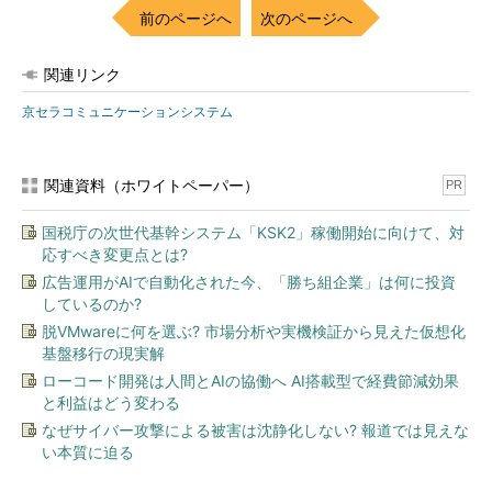
前のページへ
次のページへ
関連リンク
京セラコミュニケーションシステム
関連資料（ホワイトペーパー）
PR
国税庁の次世代基幹システム「KSK2」稼働開始に向けて、対
応すべき変更点とは?
広告運用がAIで自動化された今、「勝ち組企業」は何に投資
しているのか?
脱VMwareに何を選ぶ? 市場分析や実機検証から見えた仮想化
基盤移行の現実解
ローコード開発は人間とAIの協働へ AI搭載型で経費節減効果
と利益はどう変わる
なぜサイバー攻撃による被害は沈静化しない? 報道では見えな
い本質に迫る