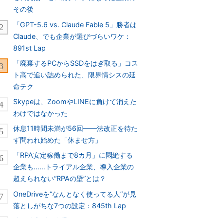
その後
「GPT-5.6 vs. Claude Fable 5」勝者は
Claude、でも企業が選びづらいワケ：
891st Lap
「廃棄するPCからSSDをはぎ取る」コス
ト高で追い詰められた、限界情シスの延
命テク
Skypeは、ZoomやLINEに負けて消えた
わけではなかった
休息11時間未満が56回――法改正を待た
ず問われ始めた「休ませ方」
「RPA安定稼働まで8カ月」に悶絶する
企業も……トライアル企業、導入企業の
超えられない“RPAの壁”とは？
OneDriveを“なんとなく使ってる人”が見
落としがちな7つの設定：845th Lap