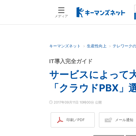
メディア
キーマンズネット
生産性向上
テレワーク
検索語を入力してください
IT導入完全ガイド
サービスによって
「クラウドPBX」
2017年09月11日 10時00分 公開
印刷／PDF
メール通知