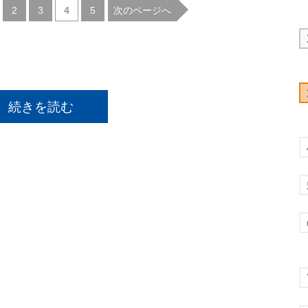
|
|
|
|
次のページへ
2
3
4
5
続きを読む