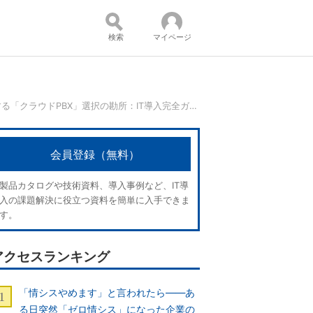
検索
マイページ
サービスによって大きく乖離（かいり）する「クラウドPBX」選択の勘所：IT導入完全ガイド
コンテンツ：
会員登録（無料）
製品カタログや技術資料、導入事例など、IT導
入の課題解決に役立つ資料を簡単に入手できま
す。
アクセスランキング
「情シスやめます」と言われたら――あ
る日突然「ゼロ情シス」になった企業の