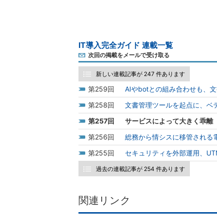
IT導入完全ガイド 連載一覧
次回の掲載をメールで受け取る
新しい連載記事が 247 件あります
259
AIやbotとの組み合わせも
258
文書管理ツールを起点に、ベ
257
サービスによって大きく乖離
256
総務から情シスに移管される電
255
セキュリティを外部運用、U
過去の連載記事が 254 件あります
関連リンク