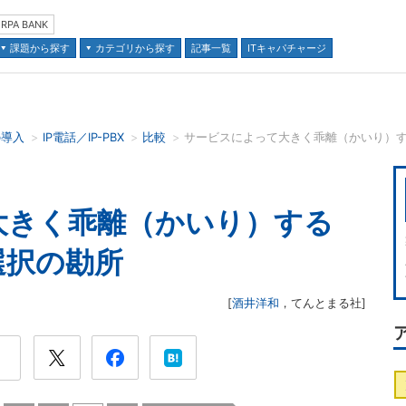
RPA BANK
課題から探す
カテゴリから探す
記事一覧
ITキャパチャージ
の導入
IP電話／IP-PBX
比較
並び順：
大きく乖離（かいり）する
選択の勘所
[
酒井洋和
，
てんとまる社
]