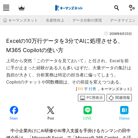
キーマンズネット
生産性向上
データ分析の実現
データマイニン
2026年6月23日
Excelの10万行データを3分でAIに処理させる、
M365 Copilotの使い方
上司から突然「このデータを見ておいて」と任され、Excelを前
に手が止まった経験がある人も多いはずだ。大量データの集計は
負担が大きく、分析業務は特定の担当者に偏ってしまう。
Copilotのチャットや関数機能は、その前提を変えつつある。
[
平 行男
，キーマンズネット]
PC用表示
関連情報
Share
Post
LINE
Hatena
中小企業向けにAI研修やAI導入支援を手掛けるカンマンの田中
健介氏は、「Microsoft Excel」で「Microsoft 365 Copilot」を活