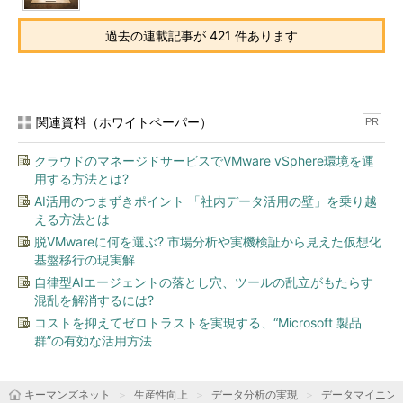
過去の連載記事が 421 件あります
関連資料（ホワイトペーパー）
PR
クラウドのマネージドサービスでVMware vSphere環境を運
用する方法とは?
AI活用のつまずきポイント 「社内データ活用の壁」を乗り越
える方法とは
脱VMwareに何を選ぶ? 市場分析や実機検証から見えた仮想化
基盤移行の現実解
自律型AIエージェントの落とし穴、ツールの乱立がもたらす
混乱を解消するには?
コストを抑えてゼロトラストを実現する、“Microsoft 製品
群”の有効な活用方法
キーマンズネット
生産性向上
データ分析の実現
データマイニン