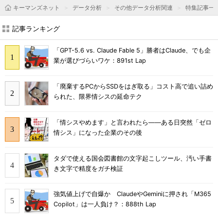
キーマンズネット
データ分析
その他データ分析関連
特集記事一
記事ランキング
「GPT-5.6 vs. Claude Fable 5」勝者はClaude、でも企
業が選びづらいワケ：891st Lap
「廃棄するPCからSSDをはぎ取る」コスト高で追い詰め
られた、限界情シスの延命テク
「情シスやめます」と言われたら――ある日突然「ゼロ
情シス」になった企業のその後
タダで使える国会図書館の文字起こしツール、汚い手書
き文字で精度をガチ検証
強気値上げで自爆か ClaudeやGeminiに押され「M365
Copilot」は一人負け？：888th Lap