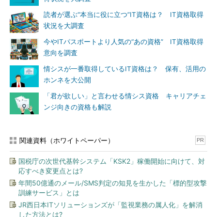
読者が選ぶ“本当に役に立つ”IT資格は？ IT資格取得
状況を大調査
今やITパスポートより人気の“あの資格” IT資格取得
意向を調査
情シスが一番取得しているIT資格は？ 保有、活用の
ホンネを大公開
「君が欲しい」と言わせる情シス資格 キャリアチェ
ンジ向きの資格も解説
関連資料（ホワイトペーパー）
PR
国税庁の次世代基幹システム「KSK2」稼働開始に向けて、対
応すべき変更点とは?
年間50億通のメール/SMS判定の知見を生かした「標的型攻撃
訓練サービス」とは
JR西日本ITソリューションズが「監視業務の属人化」を解消
した方法とは?