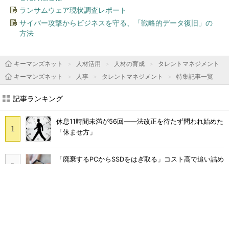
ランサムウェア現状調査レポート
サイバー攻撃からビジネスを守る、「戦略的データ復旧」の
方法
キーマンズネット
人材活用
人材の育成
タレントマネジメント
キーマンズネット
人事
タレントマネジメント
特集記事一覧
記事ランキング
休息11時間未満が56回――法改正を待たず問われ始めた
「休ませ方」
「廃棄するPCからSSDをはぎ取る」コスト高で追い詰め
られた、限界情シスの延命テク
「情シスやめます」と言われたら――ある日突然「ゼロ
情シス」になった企業のその後