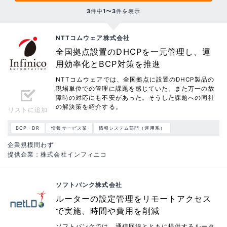
3
件中
1〜3
件を表示
NTTコムウェア株式会社
全国拠点設置のDHCPを一元管理し、運
用効率化とBCP対策を推進
NTTコムウェアでは、全国拠点に設置のDHCP製品の
現場単位での管理に課題を感じていた。また万一の故
障時の対応にも不安があった。そうした課題への同社
の解決策を紹介する。
リストに追加
BCP・DR
情報サービス業
情報システム部門（運用系）
企業規模問わず
提供企業：株式会社インフィニコ
ソフトバンク株式会社
ルーターの設定管理をリモートアクセス
で実施、時間や費用を削減
ソフトバンクでは、通信回線とともに提供するルータ