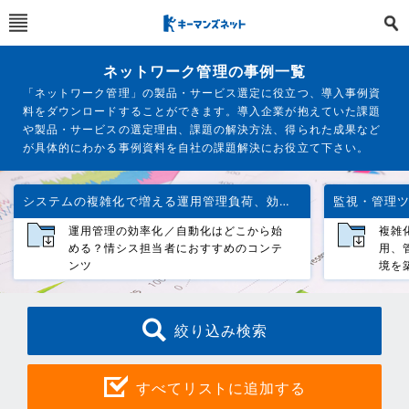
ネットワーク管理の事例一覧
「ネットワーク管理」の製品・サービス選定に役立つ、導入事例資
料をダウンロードすることができます。導入企業が抱えていた課題
や製品・サービスの選定理由、課題の解決方法、得られた成果など
が具体的にわかる事例資料を自社の課題解決にお役立て下さい。
システムの複雑化で増える運用管理負荷、効率化する方法は？
運用管理の効率化／自動化はどこから始
複雑
める？情シス担当者におすすめのコンテ
用、
ンツ
境を
絞り込み検索
すべてリストに追加する