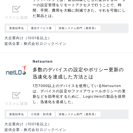
ーの設定管理をリモートアクセスで行うことで、時
間、手間、費用を大幅に削減できた。それを可能にし
た製品とは。
リストに追加
業務効率化
通信サービス業
情報システム部門（運用系）
大企業向け（1001名以上）
提供企業：株式会社ロジックベイン
Netsurion
多数のデバイスの設定やポリシー更新の
迅速化を達成した方法とは
1万7000以上のデバイスを使用しているNetsurion
は、デバイスの設定やファイアウォールポリシーの更
新などを効率化するために、LogicVeinの製品を採用
し、迅速化を達成した。
リストに追加
業務効率化
小売業・卸売業
情報システム部門（運用系）
大企業向け（1001名以上）
提供企業：株式会社ロジックベイン