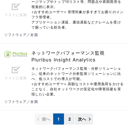
ージマップやトップ10リスト等、問題点や原因箇所を
視覚的に表示。
<おすすめユーザー> 管理対象が多すぎてお困りのイン
リストに追加
フラ管理者。
アプリケーション遅延、通信遅延などクレームを受け
て困っている担当者。
ソフトウェア／全国
ネットワークパフォーマンス監視
Pluribus Insight Analytics
ネットワークパフォーマンス監視・分析ソリューショ
ン。従来のネットワーク分析監視ソリューションに比
リストに追加
べ、低コストでの導入が可能。
<おすすめユーザー> 高額なコストや運用負荷をかける
ことなく、自社ネットワークの安定化や障害回避を実
現したい企業。
ソフトウェア／全国
前へ
1
2
次へ