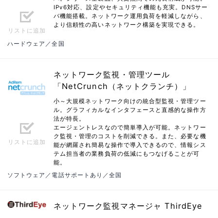
IPv6対応、設定やセキュリティ機能も充実。DNSサー
バ機能搭載。ネットワーク運用負荷を軽減しながら、
より信頼性の高いネットワーク構築を実現できる。
リストに追加
ハードウェア／全国
ネットワーク監視・管理ツール
「NetCrunch（ネットクランチ）」
小～大規模ネットワーク向けの統合型監視・管理ツー
ル。グラフィカルなインタフェースと直感的な操作方
法が特長。
エージェントレスなので簡単導入が可能。ネットワー
ク監視・管理のコストを削減できる。また、必要な機
リストに追加
能が網羅され簡易な操作で導入できるので、情報シス
テム担当者の業務負荷の低減にもつなげることが可
能。
ソフトウェア／電話サポートあり／全国
ネットワーク監視マネージャ ThirdEye