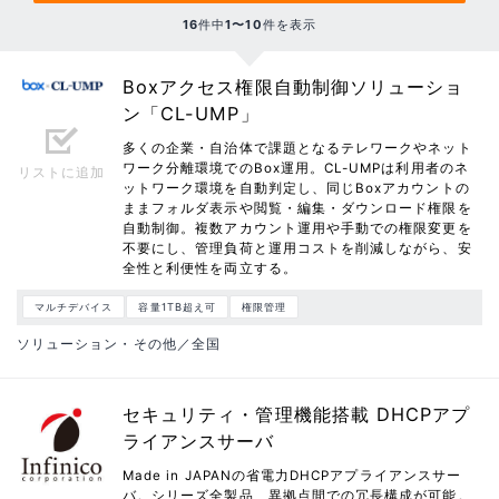
16
件中
1〜10
件を表示
Boxアクセス権限自動制御ソリューショ
ン「CL-UMP」
多くの企業・自治体で課題となるテレワークやネット
ワーク分離環境でのBox運用。CL-UMPは利用者のネ
リストに追加
ットワーク環境を自動判定し、同じBoxアカウントの
ままフォルダ表示や閲覧・編集・ダウンロード権限を
自動制御。複数アカウント運用や手動での権限変更を
不要にし、管理負荷と運用コストを削減しながら、安
全性と利便性を両立する。
マルチデバイス
容量1TB超え可
権限管理
ソリューション・その他／全国
セキュリティ・管理機能搭載 DHCPアプ
ライアンスサーバ
Made in JAPANの省電力DHCPアプライアンスサー
バ。シリーズ全製品、異拠点間での冗長構成が可能。