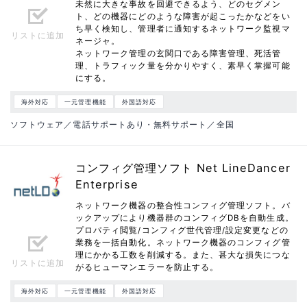
未然に大きな事故を回避できるよう、どのセグメン
ト、どの機器にどのような障害が起こったかなどをい
ち早く検知し、管理者に通知するネットワーク監視マ
リストに追加
ネージャ。
ネットワーク管理の玄関口である障害管理、死活管
理、トラフィック量を分かりやすく、素早く掌握可能
にする。
海外対応
一元管理機能
外国語対応
ソフトウェア／電話サポートあり・無料サポート／全国
コンフィグ管理ソフト Net LineDancer
Enterprise
ネットワーク機器の整合性コンフィグ管理ソフト。バ
ックアップにより機器群のコンフィグDBを自動生成。
プロパティ閲覧/コンフィグ世代管理/設定変更などの
業務を一括自動化。ネットワーク機器のコンフィグ管
理にかかる工数を削減する。また、甚大な損失につな
リストに追加
がるヒューマンエラーを防止する。
海外対応
一元管理機能
外国語対応