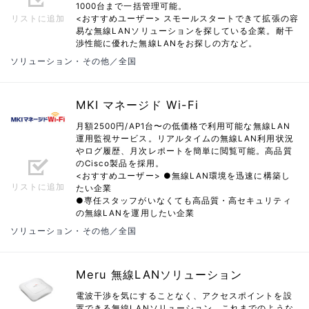
1000台まで一括管理可能。
<おすすめユーザー> スモールスタートできて拡張の容
リストに追加
易な無線LANソリューションを探している企業。耐干
渉性能に優れた無線LANをお探しの方など。
ソリューション・その他／全国
MKI マネージド Wi-Fi
月額2500円/AP1台〜の低価格で利用可能な無線LAN
運用監視サービス。リアルタイムの無線LAN利用状況
やログ履歴、月次レポートを簡単に閲覧可能。高品質
のCisco製品を採用。
<おすすめユーザー> ●無線LAN環境を迅速に構築し
リストに追加
たい企業
●専任スタッフがいなくても高品質・高セキュリティ
の無線LANを運用したい企業
ソリューション・その他／全国
Meru 無線LANソリューション
電波干渉を気にすることなく、アクセスポイントを設
置できる無線LANソリューション。これまでのような