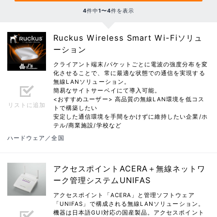
4
件中
1〜4
件を表示
Ruckus Wireless Smart Wi-Fiソリュ
ーション
クライアント端末/パケットごとに電波の強度分布を変
化させることで、常に最適な状態での通信を実現する
無線LANソリューション。
簡易なサイトサーベイにて導入可能。
<おすすめユーザー> 高品質の無線LAN環境を低コス
リストに追加
トで構築したい
安定した通信環境を手間をかけずに維持したい企業/ホ
テル/商業施設/学校など
ハードウェア／全国
アクセスポイントACERA＋無線ネットワ
ーク管理システムUNIFAS
アクセスポイント「ACERA」と管理ソフトウェア
「UNIFAS」で構成される無線LANソリューション。
機器は日本語GUI対応の国産製品。アクセスポイント