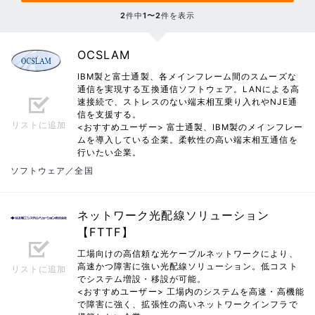
2
件中
1〜2
件を表示
OCSLAM
IBM製と富士通製、各メインフレーム間のスムーズな
通信を実現する互換通信ソフトウェア。LANによる高
速接続で、ストレスのない端末相互乗り入れやNJE通
信を支援する。
リストに追加
<おすすめユーザー> 富士通製、IBM製のメインフレー
ムを導入している企業。柔軟性の高い端末相互通信を
行いたい企業。
ソフトウェア／全国
ネットワーク光配線ソリューション
【FTTF】
工場向けの高信頼な光ケーブルネットワークにより、
高速かつ障害に強い光配線ソリューション。低コスト
リストに追加
でシステム増設・移設が可能。
<おすすめユーザー> 工場内のシステムを高速・高機能
で障害に強く、拡張性の高いネットワークインフラで