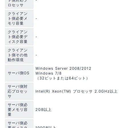
ト側対応プ
-
ロセッサ
クライアン
ト側必要メ
-
モリ容量
クライアン
ト側必要デ
-
ィスク容量
クライアン
ト側その他
-
動作環境
Windows Server 2008/2012
サーバ側OS
Windows 7/8
（32ビットまたは64ビット）
サーバ側対
応プロセッ
Intel(R) Xeon(TM) プロセッサ 2.0GHz以上
サ
サーバ側必
要メモリ容
2GB以上
量
サーバ側必
要ディスク
100GB以上