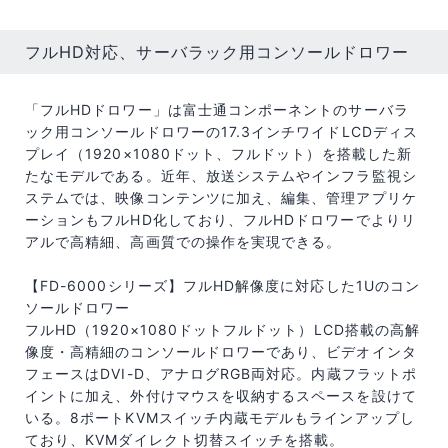
フルHD対応、サーバラック用コンソールドロワー
「フルHDドロワー」は富士通コンポーネントのサーバラ
ック用コンソールドロワーの17.3インチワイドLCDディス
プレイ（1920×1080ドット、フルドット）を搭載した新
たなモデルである。近年、放送システムやインフラ監視シ
ステムでは、映像コンテンツに加え、編集、管理アプリケ
ーションもフルHD化しており、フルHDドロワーでよりリ
アルで高精細、高画質での操作を実現できる。
【FD-6000シリーズ】フルHD解像度に対応した1Uのコン
ソールドロワー
フルHD（1920×1080ドットフルドット）LCD搭載の高解
像度・高精細のコンソールドロワーであり、ビデオインタ
フェースはDVI-D、アナログRGB両対応。内蔵フラットポ
イントに加え、外付けマウスを収納するスペースを設けて
いる。8ポートKVMスイッチ内蔵モデルもラインアップし
ており、KVMダイレクト切替スイッチを搭載。