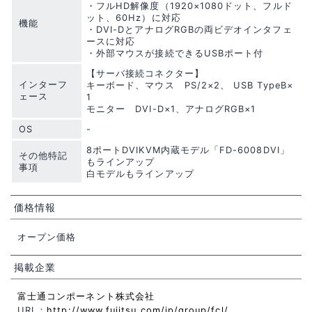
・フルHD解像度（1920×1080ドット、フルド
ット、60Hz）に対応
機能
・DVI-DとアナログRGBの両ビデオインタフェ
ースに対応
・外部マウスが接続できるUSBポート付
【サーバ接続コネクター】
インターフ
キーボード、マウス PS/2×2、 USB TypeB×
ェース
1
モニター DVI-D×1、アナログRGB×1
OS
-
8ポートDVIKVM内蔵モデル「FD-6008DVI」
その他特記
もラインアップ
事項
白モデルもラインアップ
価格情報
オープン価格
掲載企業
富士通コンポーネント株式会社
URL：
http://www.fujitsu.com/jp/group/fcl/