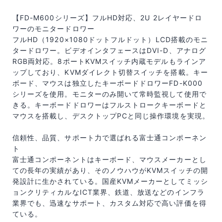
【FD-M600シリーズ】フルHD対応、2U 2レイヤードロ
ワーのモニタードロワー
フルHD（1920×1080ドットフルドット）LCD搭載のモニ
タードロワー。ビデオインタフェースはDVI-D、アナログ
RGB両対応。8ポートKVMスイッチ内蔵モデルもラインア
ップしており、KVMダイレクト切替スイッチを搭載。キー
ボード、マウスは独立したキーボードドロワーFD-K000
シリーズを使用。モニターのみ開いて常時監視して使用で
きる。キーボードドロワーはフルストロークキーボードと
マウスを搭載し、デスクトップPCと同じ操作環境を実現。
信頼性、品質、サポート力で選ばれる富士通コンポーネン
ト
富士通コンポーネントはキーボード、マウスメーカーとし
ての長年の実績があり、そのノウハウがKVMスイッチの開
発設計に生かされている。国産KVMメーカーとしてミッシ
ョンクリティカルなICT業界、鉄道、放送などのインフラ
業界でも、迅速なサポート、カスタム対応で高い評価を得
ている。