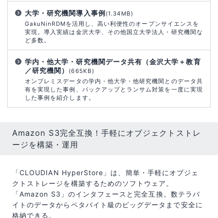
大学・研究機関導入事例
(1.34MB)
GakuNinRDMを活用し、高い利便性のオープンサイエンスを
実現。導入実績は金沢大学、その他国立大学法人・研究機関な
ど多数。
学内・他大学・研究機関データ共有（金沢大学＋教育
／研究機関）
(665KB)
オンプレミスデータの学内・他大学・他研究機関とのデータ共
有を実現した事例、バックアップとランサム対策を一度に実現
した事例を紹介します。
Amazon S3完全互換！手軽にオブジェクトストレ
ージを構築・運用
「CLOUDIAN HyperStore」は、簡単・手軽にオブジェ
クトストレージを構築するためのソフトウェア。
「Amazon S3」のインタフェースと完全互換。数テラバ
イトのデータからペタバイト級のビッグデータまで安全に
格納できる。