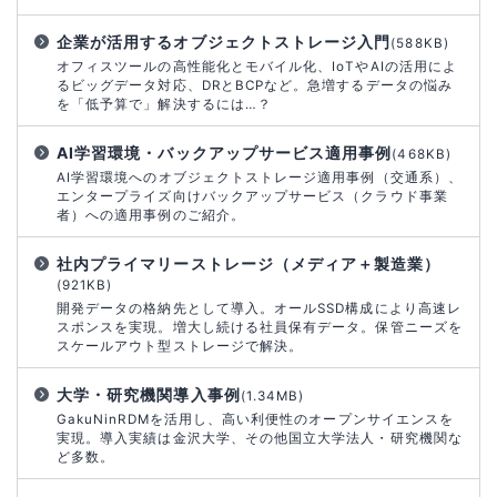
企業が活用するオブジェクトストレージ入門
(588KB)
オフィスツールの高性能化とモバイル化、IoTやAIの活用によ
るビッグデータ対応、DRとBCPなど。急増するデータの悩み
を「低予算で」解決するには…？
AI学習環境・バックアップサービス適用事例
(468KB)
AI学習環境へのオブジェクトストレージ適用事例（交通系）、
エンタープライズ向けバックアップサービス（クラウド事業
者）への適用事例のご紹介。
社内プライマリーストレージ（メディア＋製造業）
(921KB)
開発データの格納先として導入。オールSSD構成により高速レ
スポンスを実現。増大し続ける社員保有データ。保管ニーズを
スケールアウト型ストレージで解決。
大学・研究機関導入事例
(1.34MB)
GakuNinRDMを活用し、高い利便性のオープンサイエンスを
実現。導入実績は金沢大学、その他国立大学法人・研究機関な
ど多数。