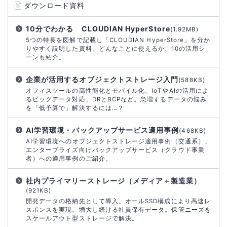
ダウンロード資料
10分でわかる CLOUDIAN HyperStore
(1.92MB)
5つの特長を図解で記載し「CLOUDIAN HyperStore」を分か
りやすく説明した資料。どんなことに使えるか、10の活用シ
ーンも紹介。
企業が活用するオブジェクトストレージ入門
(588KB)
オフィスツールの高性能化とモバイル化、IoTやAIの活用によ
るビッグデータ対応、DRとBCPなど。急増するデータの悩み
を「低予算で」解決するには…？
AI学習環境・バックアップサービス適用事例
(468KB)
AI学習環境へのオブジェクトストレージ適用事例（交通系）、
エンタープライズ向けバックアップサービス（クラウド事業
者）への適用事例のご紹介。
社内プライマリーストレージ（メディア＋製造業）
(921KB)
開発データの格納先として導入。オールSSD構成により高速レ
スポンスを実現。増大し続ける社員保有データ。保管ニーズを
スケールアウト型ストレージで解決。