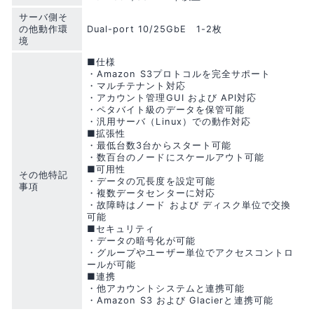
サーバ側そ
の他動作環
Dual-port 10/25GbE 1-2枚
境
■仕様
・Amazon S3プロトコルを完全サポート
・マルチテナント対応
・アカウント管理GUI および API対応
・ペタバイト級のデータを保管可能
・汎用サーバ（Linux）での動作対応
■拡張性
・最低台数3台からスタート可能
・数百台のノードにスケールアウト可能
■可用性
その他特記
・データの冗長度を設定可能
事項
・複数データセンターに対応
・故障時はノード および ディスク単位で交換
可能
■セキュリティ
・データの暗号化が可能
・グループやユーザー単位でアクセスコントロ
ールが可能
■連携
・他アカウントシステムと連携可能
・Amazon S3 および Glacierと連携可能