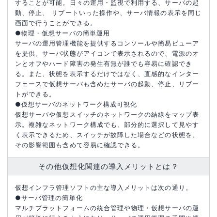
することが可能。日々の運用・監視で利用する、サーバの起
動、停止、 リブートいった操作や、サーバ情報の表示を同じ
画面で行うことができる。
●物理・仮想サーバの簡単運用
サーバの運用管理機能を提供するコンソールや簡易ビューア
を提供。サーバ状態がアイコンで表示されるので、電源のオ
ンとオフやハード障害の発生有無が誰でも容易に確認でき
る。また、状態を表示するだけではなく、直感的なインター
フェースで仮想サーバも含めたサーバの起動、停止、リブー
トができる。
●仮想サーバのネットワーク構成可視化
仮想サーバや仮想スイッチのネットワークの結線をマップ表
示。複雑なネットワーク構成でも、部分的に選択して見やす
く表示できるため、スイッチが故障した場合などの状態を、
その影響範囲も含めて容易に確認できる。
その他仮想化関連の導入メリットとは？
仮想インフラ管理ソフトの主な導入メリットは次の通り。
●サーバ管理の簡単化
マルチプラットフォームの統合管理や物理・仮想サーバの運