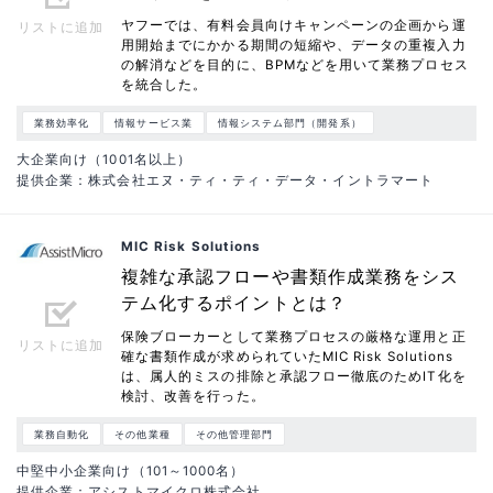
ヤフーでは、有料会員向けキャンペーンの企画から運
リストに追加
用開始までにかかる期間の短縮や、データの重複入力
の解消などを目的に、BPMなどを用いて業務プロセス
を統合した。
業務効率化
情報サービス業
情報システム部門（開発系）
大企業向け（1001名以上）
提供企業：株式会社エヌ・ティ・ティ・データ・イントラマート
MIC Risk Solutions
複雑な承認フローや書類作成業務をシス
テム化するポイントとは？
保険ブローカーとして業務プロセスの厳格な運用と正
リストに追加
確な書類作成が求められていたMIC Risk Solutions
は、属人的ミスの排除と承認フロー徹底のためIT化を
検討、改善を行った。
業務自動化
その他業種
その他管理部門
中堅中小企業向け（101～1000名）
提供企業：アシストマイクロ株式会社