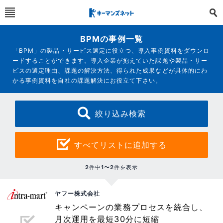
BPMの事例一覧
「BPM」の製品・サービス選定に役立つ、導入事例資料をダウンロ
ードすることができます。導入企業が抱えていた課題や製品・サー
ビスの選定理由、課題の解決方法、得られた成果などが具体的にわ
かる事例資料を自社の課題解決にお役立て下さい。
絞り込み検索
すべてリストに追加する
2
件中
1〜2
件を表示
ヤフー株式会社
キャンペーンの業務プロセスを統合し、
月次運用を最短30分に短縮