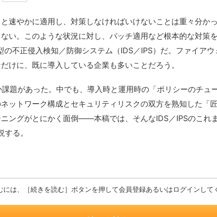
と速やかに適用し、対策しなければいけないことは重々分かっ
くない。このような状況に対し、パッチ適用など根本的な対策
型の不正侵入検知／防御システム（IDS／IPS）だ。ファイア
ンだけに、既に導入している企業も多いことだろう。
つか課題があった。中でも、導入時と運用時の「ポリシーのチュ
のネットワーク構成とセキュリティリスクの双方を熟知した「
ングがとにかく面倒――本稿では、そんなIDS／IPSのこれ
説する。
むには、［続きを読む］ボタンを押して会員登録あるいはログインして