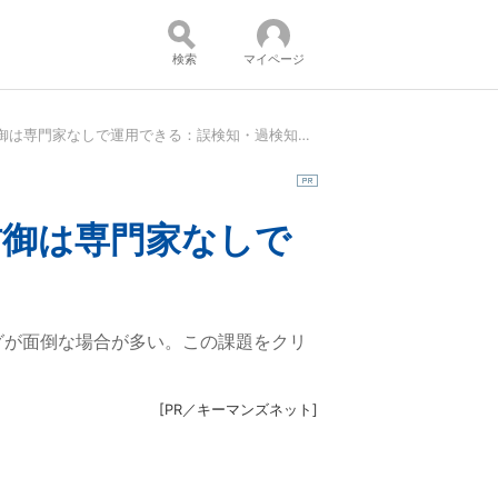
検索
マイページ
IPSのチューニングはもういらない？ 不正侵入防御は専門家なしで運用できる：誤検知・過検知を徹底的に削減する秘策
コンテンツ：
防御は専門家なしで
ングが面倒な場合が多い。この課題をクリ
[
PR／キーマンズネット
]