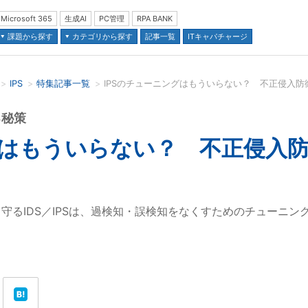
Microsoft 365
生成AI
PC管理
RPA BANK
課題から探す
カテゴリから探す
記事一覧
ITキャパチャージ
IPS
特集記事一覧
並び順：
る秘策
グはもういらない？ 不正侵入
守るIDS／IPSは、過検知・誤検知をなくすためのチューニ