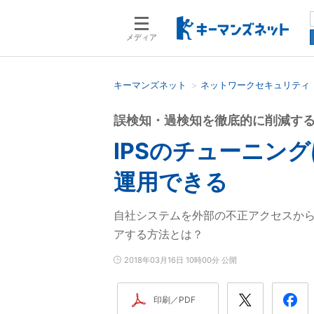
メディア
キーマンズネット
ネットワークセキュリティ
検索語を入力してください
誤検知・過検知を徹底的に削減す
IPSのチューニン
運用できる
自社システムを外部の不正アクセスから
アする方法とは？
2018年03月16日 10時00分 公開
印刷／PDF