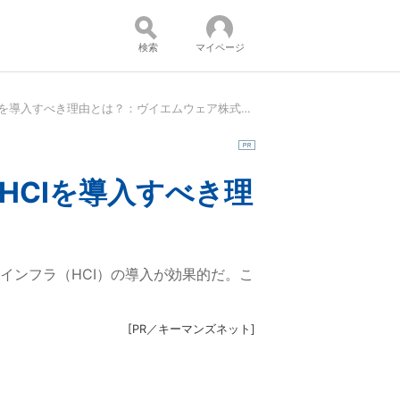
検索
マイページ
次世代IT環境に欠かせない「3つの要件」、今こそHCIを導入すべき理由とは？：ヴイエムウェア株式会社×インテル株式会社提供ホワイトペーパー
コンテンツ：
HCIを導入すべき理
インフラ（HCI）の導入が効果的だ。こ
[
PR／キーマンズネット
]