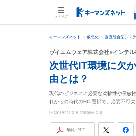
メディア
キーマンズネット
仮想化
垂直統合型シス
検索語を入力してください
ヴイエムウェア株式会社×インテル
次世代IT環境に欠
由とは？
現代のビジネスに必要な柔軟性や俊敏性
れからの時代のHCI選択で、必要不可
2018年12月21日 10時00分 公開
印刷／PDF