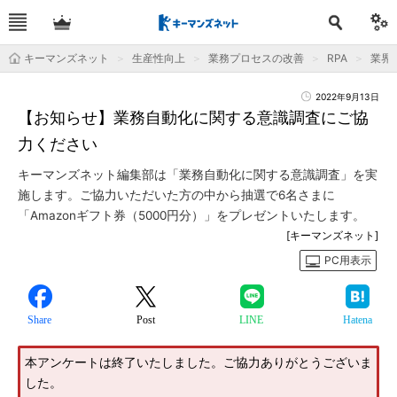
キーマンズネット
生産性向上
業務プロセスの改善
RPA
業界
2022年9月13日
【お知らせ】業務自動化に関する意識調査にご協
力ください
キーマンズネット編集部は「業務自動化に関する意識調査」を実
施します。ご協力いただいた方の中から抽選で6名さまに
「Amazonギフト券（5000円分）」をプレゼントいたします。
[キーマンズネット]
PC用表示
Share
Post
LINE
Hatena
本アンケートは終了いたしました。ご協力ありがとうございま
した。