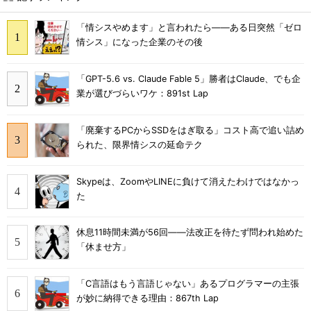
「情シスやめます」と言われたら――ある日突然「ゼロ
情シス」になった企業のその後
「GPT-5.6 vs. Claude Fable 5」勝者はClaude、でも企
業が選びづらいワケ：891st Lap
「廃棄するPCからSSDをはぎ取る」コスト高で追い詰め
られた、限界情シスの延命テク
Skypeは、ZoomやLINEに負けて消えたわけではなかっ
た
休息11時間未満が56回――法改正を待たず問われ始めた
「休ませ方」
「C言語はもう言語じゃない」あるプログラマーの主張
が妙に納得できる理由：867th Lap