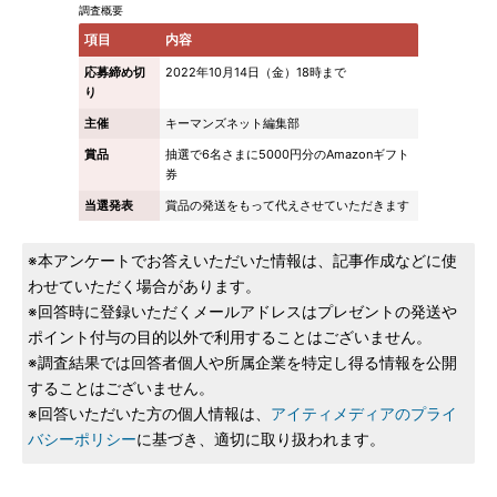
調査概要
項目
内容
応募締め切
2022年10月14日（金）18時まで
り
主催
キーマンズネット編集部
賞品
抽選で6名さまに5000円分のAmazonギフト
券
当選発表
賞品の発送をもって代えさせていただきます
※本アンケートでお答えいただいた情報は、記事作成などに使
わせていただく場合があります。
※回答時に登録いただくメールアドレスはプレゼントの発送や
ポイント付与の目的以外で利用することはございません。
※調査結果では回答者個人や所属企業を特定し得る情報を公開
することはございません。
※回答いただいた方の個人情報は、
アイティメディアのプライ
バシーポリシー
に基づき、適切に取り扱われます。