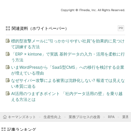
Copyright © ITmedia, Inc. All Rights Reserved.
関連資料（ホワイトペーパー）
PR
標的型攻撃メールに“引っかかりやすい社員”を効果的に見つけ
て訓練する方法
「ERP × kintone」で実践 基幹データの入力・活用を柔軟に行
う方法
いまWordPressから「SaaS型CMS」への移行を検討する企業
が増えている理由
なぜサイバー攻撃による被害は沈静化しない? 報道では見えな
い本質に迫る
AI活用のつまずきポイント 「社内データ活用の壁」を乗り越
える方法とは
キーマンズネット
生産性向上
業務プロセスの改善
RPA
業界
記事ランキング