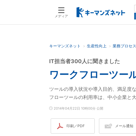
メディア
キーマンズネット
生産性向上
業務プロセ
検索語を入力してください
IT担当者300人に聞きました
ワークフローツール
ツールの導入状況や導入目的、満足度な
フローツールの利用率は、中小企業と
2014年04月22日 10時00分 公開
印刷／PDF
メール通知