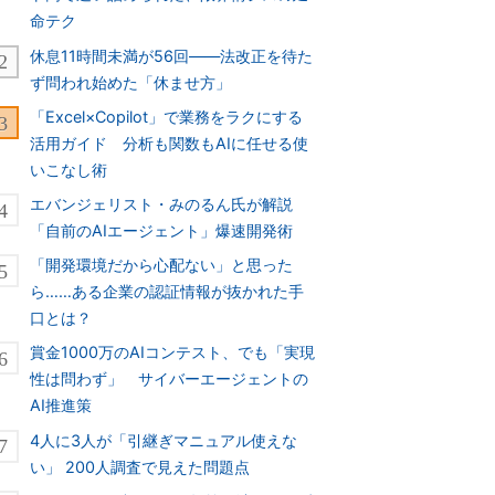
命テク
休息11時間未満が56回――法改正を待た
ず問われ始めた「休ませ方」
「Excel×Copilot」で業務をラクにする
活用ガイド 分析も関数もAIに任せる使
いこなし術
エバンジェリスト・みのるん氏が解説
「自前のAIエージェント」爆速開発術
「開発環境だから心配ない」と思った
ら……ある企業の認証情報が抜かれた手
口とは？
賞金1000万のAIコンテスト、でも「実現
性は問わず」 サイバーエージェントの
AI推進策
4人に3人が「引継ぎマニュアル使えな
い」 200人調査で見えた問題点