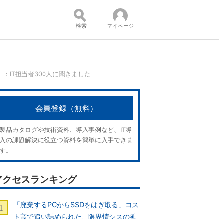
検索
マイページ
：IT担当者300人に聞きました
コンテンツ：
会員登録（無料）
製品カタログや技術資料、導入事例など、IT導
入の課題解決に役立つ資料を簡単に入手できま
す。
アクセスランキング
「廃棄するPCからSSDをはぎ取る」コス
ト高で追い詰められた、限界情シスの延