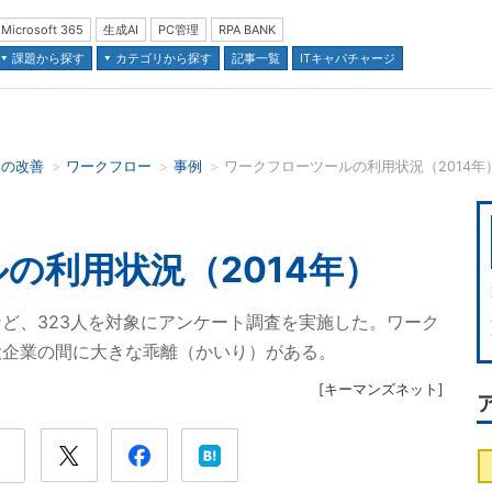
Microsoft 365
生成AI
PC管理
RPA BANK
課題から探す
カテゴリから探す
記事一覧
ITキャパチャージ
スの改善
ワークフロー
事例
ワークフローツールの利用状況（2014年）
並び順：
の利用状況（2014年）
ど、323人を対象にアンケート調査を実施した。ワーク
大企業の間に大きな乖離（かいり）がある。
[
キーマンズネット
]