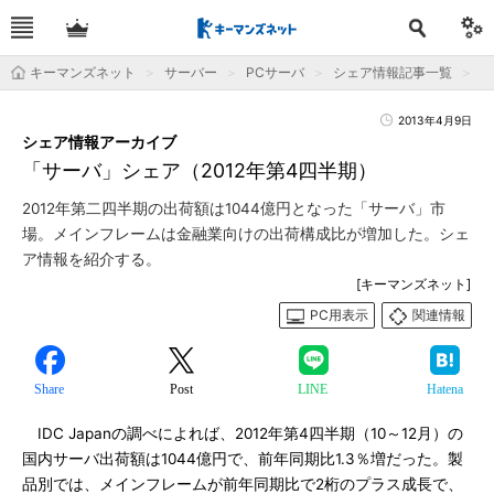
キーマンズネット
サーバー
PCサーバ
シェア情報記事一覧
「
2013年4月9日
シェア情報アーカイブ
「サーバ」シェア（2012年第4四半期）
2012年第二四半期の出荷額は1044億円となった「サーバ」市
場。メインフレームは金融業向けの出荷構成比が増加した。シェ
ア情報を紹介する。
[キーマンズネット]
PC用表示
関連情報
Share
Post
LINE
Hatena
IDC Japanの調べによれば、2012年第4四半期（10～12月）の
国内サーバ出荷額は1044億円で、前年同期比1.3％増だった。製
品別では、メインフレームが前年同期比で2桁のプラス成長で、