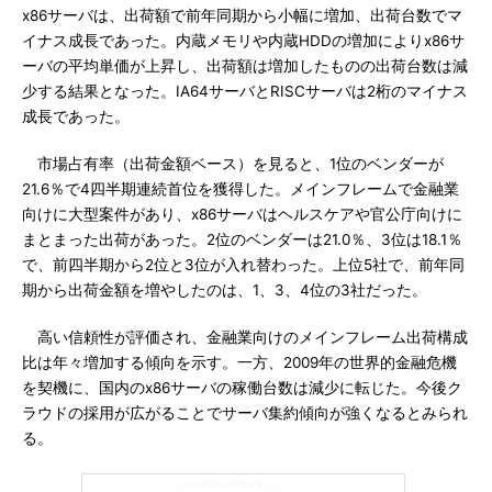
x86サーバは、出荷額で前年同期から小幅に増加、出荷台数でマ
イナス成長であった。内蔵メモリや内蔵HDDの増加によりx86サ
ーバの平均単価が上昇し、出荷額は増加したものの出荷台数は減
少する結果となった。IA64サーバとRISCサーバは2桁のマイナス
成長であった。
市場占有率（出荷金額ベース）を見ると、1位のベンダーが
21.6％で4四半期連続首位を獲得した。メインフレームで金融業
向けに大型案件があり、x86サーバはヘルスケアや官公庁向けに
まとまった出荷があった。2位のベンダーは21.0％、3位は18.1％
で、前四半期から2位と3位が入れ替わった。上位5社で、前年同
期から出荷金額を増やしたのは、1、3、4位の3社だった。
高い信頼性が評価され、金融業向けのメインフレーム出荷構成
比は年々増加する傾向を示す。一方、2009年の世界的金融危機
を契機に、国内のx86サーバの稼働台数は減少に転じた。今後ク
ラウドの採用が広がることでサーバ集約傾向が強くなるとみられ
る。