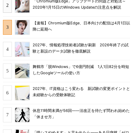
「Chromium版Edge」アップデートの問題と対処法～
2020年1月15日のWindows Updateの注意点を解説
【速報】Chromium版Edge、日本向けの配信は4月1日以
降に延期へ
2027年、情報処理技術者試験が刷新 2026年終了の試
験と新設のデータ試験を徹底解説
舞鶴市「脱Windows」で6億円削減 1人1日82分を時短
したGoogleツールの使い方
2027年、IT資格はこう変わる 新試験の変更ポイントと
未経験からの受験体験記
休息11時間未満が56回――法改正を待たず問われ始めた
「休ませ方」
「情シスやめます」と言われたら――ある日突然「ゼロ