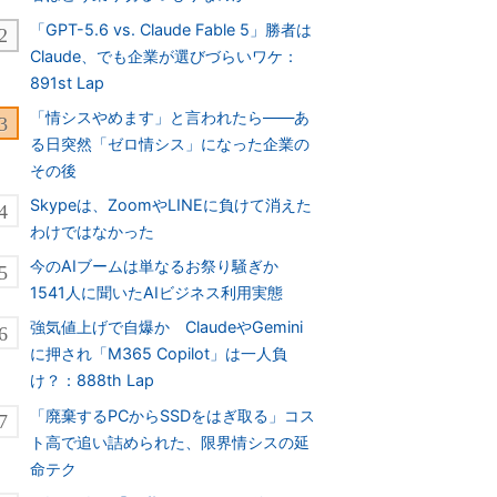
「GPT-5.6 vs. Claude Fable 5」勝者は
Claude、でも企業が選びづらいワケ：
891st Lap
「情シスやめます」と言われたら――あ
る日突然「ゼロ情シス」になった企業の
その後
Skypeは、ZoomやLINEに負けて消えた
わけではなかった
今のAIブームは単なるお祭り騒ぎか
1541人に聞いたAIビジネス利用実態
強気値上げで自爆か ClaudeやGemini
に押され「M365 Copilot」は一人負
け？：888th Lap
「廃棄するPCからSSDをはぎ取る」コス
ト高で追い詰められた、限界情シスの延
命テク