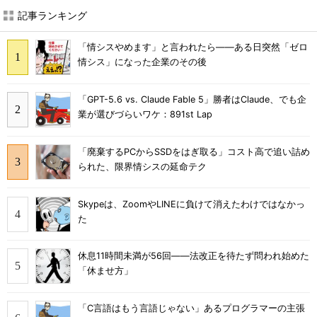
記事ランキング
「情シスやめます」と言われたら――ある日突然「ゼロ
情シス」になった企業のその後
「GPT-5.6 vs. Claude Fable 5」勝者はClaude、でも企
業が選びづらいワケ：891st Lap
「廃棄するPCからSSDをはぎ取る」コスト高で追い詰め
られた、限界情シスの延命テク
Skypeは、ZoomやLINEに負けて消えたわけではなかっ
た
休息11時間未満が56回――法改正を待たず問われ始めた
「休ませ方」
「C言語はもう言語じゃない」あるプログラマーの主張