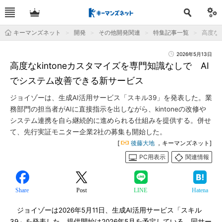
キーマンズネット
開発
その他開発関連
特集記事一覧
高度な
2026年5月13日
高度なkintoneカスタマイズを専門知識なしで AI
でシステム改善できる新サービス
ジョイゾーは、生成AI活用サービス「スキル39」を発表した。業
務部門の担当者がAIに直接指示を出しながら、kintoneの改修や
システム連携を自ら継続的に進められる仕組みを提供する。併せ
て、先行実証モニター企業2社の募集も開始した。
[
後藤大地
，キーマンズネット]
PC用表示
関連情報
Share
Post
LINE
Hatena
ジョイゾーは2026年5月11日、生成AI活用サービス「スキル
39」を発表した。提供開始は2026年5月を予定している。同サー