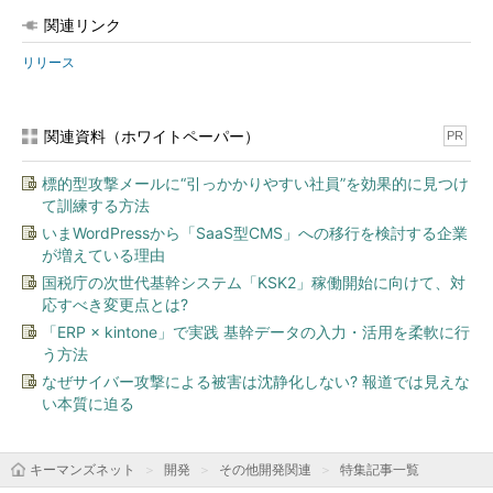
関連リンク
リリース
関連資料（ホワイトペーパー）
PR
標的型攻撃メールに“引っかかりやすい社員”を効果的に見つけ
て訓練する方法
いまWordPressから「SaaS型CMS」への移行を検討する企業
が増えている理由
国税庁の次世代基幹システム「KSK2」稼働開始に向けて、対
応すべき変更点とは?
「ERP × kintone」で実践 基幹データの入力・活用を柔軟に行
う方法
なぜサイバー攻撃による被害は沈静化しない? 報道では見えな
い本質に迫る
キーマンズネット
開発
その他開発関連
特集記事一覧