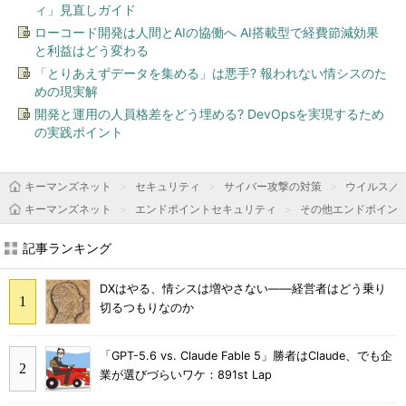
ィ」見直しガイド
ローコード開発は人間とAIの協働へ AI搭載型で経費節減効果
と利益はどう変わる
「とりあえずデータを集める」は悪手? 報われない情シスのた
めの現実解
開発と運用の人員格差をどう埋める? DevOpsを実現するため
の実践ポイント
キーマンズネット
セキュリティ
サイバー攻撃の対策
ウイルス／
キーマンズネット
エンドポイントセキュリティ
その他エンドポイン
記事ランキング
DXはやる、情シスは増やさない――経営者はどう乗り
切るつもりなのか
「GPT-5.6 vs. Claude Fable 5」勝者はClaude、でも企
業が選びづらいワケ：891st Lap