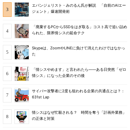
エバンジェリスト・みのるん氏が解説 「自前のAIエー
ジェント」爆速開発術
「廃棄するPCからSSDをはぎ取る」コスト高で追い詰め
られた、限界情シスの延命テク
Skypeは、ZoomやLINEに負けて消えたわけではなかっ
た
「情シスやめます」と言われたら――ある日突然「ゼロ
情シス」になった企業のその後
サイバー攻撃者に2度も狙われる企業の共通点とは？：
631st Lap
情シスはなぜ忙殺される？ 時間を奪う「計画外業務」
の正体と対策