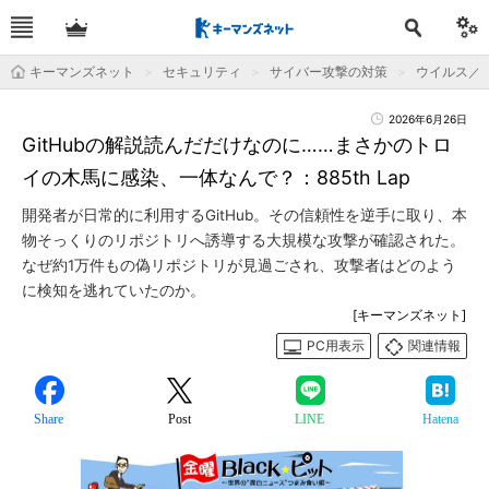
キーマンズネット
セキュリティ
サイバー攻撃の対策
ウイルス／
2026年6月26日
GitHubの解説読んだだけなのに……まさかのトロ
イの木馬に感染、一体なんで？：885th Lap
開発者が日常的に利用するGitHub。その信頼性を逆手に取り、本
物そっくりのリポジトリへ誘導する大規模な攻撃が確認された。
なぜ約1万件もの偽リポジトリが見過ごされ、攻撃者はどのよう
に検知を逃れていたのか。
[キーマンズネット]
PC用表示
関連情報
Share
Post
LINE
Hatena