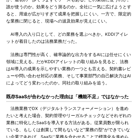
誰が使うのか。効果をどう測るのか。全社に一気に広げようとす
ると、用途が広がりすぎて成果を把握しにくい。一方で、限定的
な業務に閉じると、現場への波及効果が見えにくい。
AI導入の入り口として、どの業務を選ぶべきか。KDDIアイレ
ットが着目したのは法務業務だった。
法務は専門性が高く、確率論的な出力をするAIには任せにくい
領域に見える。だがKDDIアイレットの取り組みを見ると、法務
はAI導入の成果を示しやすい業務の一つとも言える。契約書レビ
ューや問い合わせ対応の業務、そして事業部門の自己解決力はAI
によってどう変わったのか。同社の取り組みを追う。
既存SaaSが合わなかった理由は「機能不足」ではなかった
法務業務でDX（デジタルトランスフォーメーション）を進め
たいと考えた場合、契約管理やリーガルチェックなどそれぞれの
業務に特化したSaaSを導入する方法がある。従業員数が限られ
ている、もしくは創業して間もないなど“業務の型”ができていな
い企業であれば、SaaSに業務を合わせることで標準化を進めら