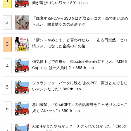
業が選びづらいワケ：891st Lap
「廃棄するPCからSSDをはぎ取る」コスト高で追い詰め
られた、限界情シスの延命テク
「情シスやめます」と言われたら――ある日突然「ゼロ
情シス」になった企業のその後
強気値上げで自爆か ClaudeやGeminiに押され「M365
Copilot」は一人負け？：888th Lap
ジュラシック・パークに映る“あのPC”、実はとんでもな
いマシンだった：889th Lap
悪用厳禁、「ChatGPT」の会話履歴をごっそりとぶっこ
抜く“AIハック”：890th Lap
Appleがまたやらかし？ チクられて分かった「iCloud