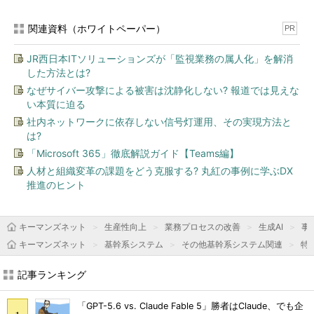
関連資料（ホワイトペーパー）
PR
JR西日本ITソリューションズが「監視業務の属人化」を解消
した方法とは?
なぜサイバー攻撃による被害は沈静化しない? 報道では見えな
い本質に迫る
社内ネットワークに依存しない信号灯運用、その実現方法と
は?
「Microsoft 365」徹底解説ガイド【Teams編】
人材と組織変革の課題をどう克服する? 丸紅の事例に学ぶDX
推進のヒント
キーマンズネット
生産性向上
業務プロセスの改善
生成AI
事
キーマンズネット
基幹系システム
その他基幹系システム関連
特
記事ランキング
「GPT-5.6 vs. Claude Fable 5」勝者はClaude、でも企