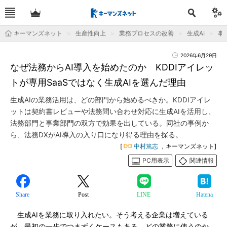
キーマンズネット
生産性向上
業務プロセスの改善
生成AI
事
2026年6月29日
なぜ法務からAI導入を始めたのか KDDIアイレッ
トが専用SaaSではなく生成AIを選んだ理由
生成AIの業務活用は、どの部門から始めるべきか。KDDIアイレ
ットは契約書レビューや法務問い合わせ対応に生成AIを活用し、
法務部門と事業部門の双方で効果を出している。同社の事例か
ら、法務DXがAI導入の入り口になり得る理由を探る。
[
中村篤志
，キーマンズネット]
PC用表示
関連情報
Share
Post
LINE
Hatena
生成AIを業務に取り入れたい。そう考える企業は増えている
が、最初の一歩でつまずくケースもある。どの業務に使うのか。