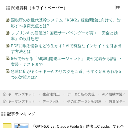
関連資料（ホワイトペーパー）
PR
国税庁の次世代基幹システム「KSK2」稼働開始に向けて、対
応すべき変更点とは?
ソブリンAIの価値は? 国産サーバベンダーが貫く「安全と効
率」の設計思想
PDFに眠る情報をどう生かす? AIで有益なインサイトを引き出
す方法とは
5分で分かる「AI駆動開発エージェント」 要件定義から設計・
実装・テストまで
急速に広がるシャドーAIのリスクを回避、今すぐ始められる5
つの対策とは?
キーマンズネット
生産性向上
データ分析の実現
AI／機械学習／
キーマンズネット
データ分析
その他データ分析関連
特集記事一
記事ランキング
「GPT-5.6 vs. Claude Fable 5」勝者はClaude、でも企