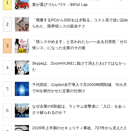
業が選びづらいワケ：891st Lap
「廃棄するPCからSSDをはぎ取る」コスト高で追い詰め
られた、限界情シスの延命テク
「情シスやめます」と言われたら――ある日突然「ゼロ
情シス」になった企業のその後
Skypeは、ZoomやLINEに負けて消えたわけではなかっ
た
千代田区、Copilot全庁導入で月2000時間削減 10カ月
でAIを根付かせた定着の仕掛け
なぜ企業の6割超は、ランサム攻撃者に「入口」をあっ
さり破られるのか？
2026年上半期のセキュリティ事故、727件から見えた2