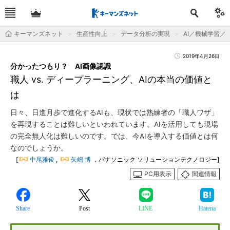
キーマンズネット
生産性向上
データ分析の実現
AI／機械学習／
2019年4月26日
分かったつもり？ AI画像認識
職人 vs. ディープラーニング、AIの本当の価値と
は
日々、日進月歩で進化するAIも、現状では熟練者の「職人ワザ」
を再現することは難しいといわれています。AIを活用しても現場
の完全無人化は難しいのです。では、今AIを導入する価値とは何
なのでしょうか。
[
中尾雅俊
,
矢嶋 博
，パナソニック ソリューションテクノロジー]
PC用表示
関連情報
Share
Post
LINE
Hatena