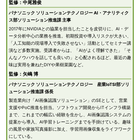
監修：中尾雅俊
パナソニック ソリューションテクノロジー AI・アナリティク
ス部ソリューション推進課 主事
2017年にNVIDIAとの協業を担当したことを皮切りに、AI・デ
ータ分析中心の業務を推進。初期投資や導入リスクが大きい、
「人工知能の現場導入で失敗させない」活動としてセミナー講
演など多数実施。受講者からは、「AIがよく理解できた」「そ
んなノウハウを話しても良いの」と心配されるほど。最近の趣
味は実用を兼ねたDIYや果樹菜園など。
監修：矢嶋 博
パナソニック ソリューションテクノロジー 産業IoTSI部ソリ
ューション推進課 係長
製造業向け「AI画像認識ソリューション」のSEとして、営業
支援やPoC推進を担当。ソフトウェア開発からITインフラ構築
まで、これまでの幅広い経験を生かし、AI画像認識システムの
提案から導入、AI学習トレーニングまでを手掛けている。趣味
の風景や家族写真撮影に加え、学習用画像収集をライフワーク
にしている。