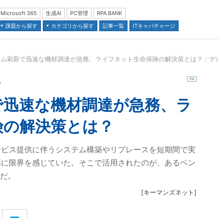
Microsoft 365
生成AI
PC管理
RPA BANK
課題から探す
カテゴリから探す
記事一覧
ITキャパチャージ
テム刷新で迅速な機材調達が急務、ライフネット生命保険の解決策とは？：デ
並び順：
ー
で迅速な機材調達が急務、ラ
険の解決策とは？
ービス提供に伴うシステム構築やリプレースを短期間で実
応に限界を感じていた。そこで活用されたのが、あるベン
」だ。
[
キーマンズネット
]