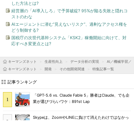
した方法とは?
経営層の「AI導入しろ」で予算破綻? 95%が陥る失敗と隠れコ
ストのわな
AIエージェントに潜む“見えないリスク”、過剰なアクセス権を
どう制御する?
国税庁の次世代基幹システム「KSK2」稼働開始に向けて、対
応すべき変更点とは?
キーマンズネット
生産性向上
データ分析の実現
AI／機械学習／
キーマンズネット
開発
その他開発関連
特集記事一覧
記事ランキング
「GPT-5.6 vs. Claude Fable 5」勝者はClaude、でも企
業が選びづらいワケ：891st Lap
Skypeは、ZoomやLINEに負けて消えたわけではなかっ
た