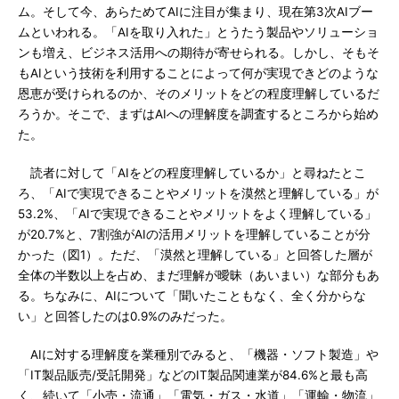
ム。そして今、あらためてAIに注目が集まり、現在第3次AIブー
ムといわれる。「AIを取り入れた」とうたう製品やソリューショ
ンも増え、ビジネス活用への期待が寄せられる。しかし、そもそ
もAIという技術を利用することによって何が実現できどのような
恩恵が受けられるのか、そのメリットをどの程度理解しているだ
ろうか。そこで、まずはAIへの理解度を調査するところから始め
た。
読者に対して「AIをどの程度理解しているか」と尋ねたとこ
ろ、「AIで実現できることやメリットを漠然と理解している」が
53.2%、「AIで実現できることやメリットをよく理解している」
が20.7%と、7割強がAIの活用メリットを理解していることが分
かった（図1）。ただ、「漠然と理解している」と回答した層が
全体の半数以上を占め、まだ理解が曖昧（あいまい）な部分もあ
る。ちなみに、AIについて「聞いたこともなく、全く分からな
い」と回答したのは0.9%のみだった。
AIに対する理解度を業種別でみると、「機器・ソフト製造」や
「IT製品販売/受託開発」などのIT製品関連業が84.6%と最も高
く、続いて「小売・流通」「電気・ガス・水道」「運輸・物流」