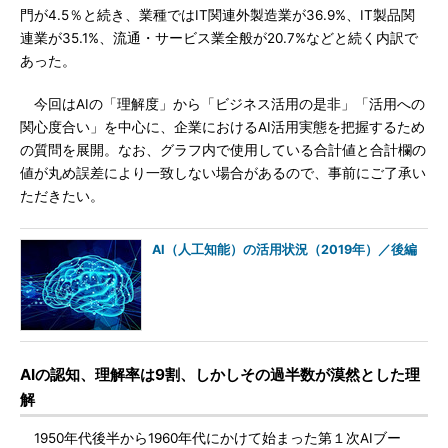
門が4.5％と続き、業種ではIT関連外製造業が36.9%、IT製品関
連業が35.1%、流通・サービス業全般が20.7%などと続く内訳で
あった。
今回はAIの「理解度」から「ビジネス活用の是非」「活用への
関心度合い」を中心に、企業におけるAI活用実態を把握するため
の質問を展開。なお、グラフ内で使用している合計値と合計欄の
値が丸め誤差により一致しない場合があるので、事前にご了承い
ただきたい。
AI（人工知能）の活用状況（2019年）／後編
AIの認知、理解率は9割、しかしその過半数が漠然とした理
解
1950年代後半から1960年代にかけて始まった第１次AIブー