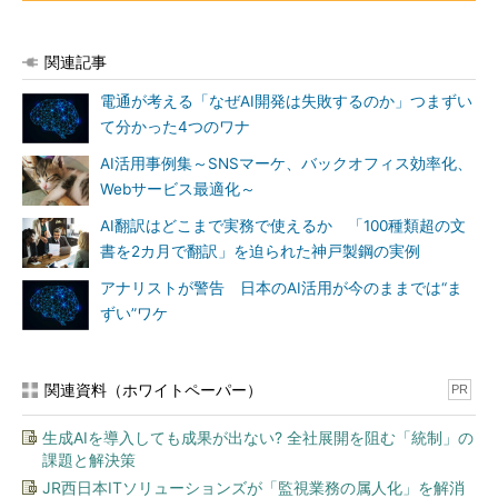
関連記事
電通が考える「なぜAI開発は失敗するのか」つまずい
て分かった4つのワナ
AI活用事例集～SNSマーケ、バックオフィス効率化、
Webサービス最適化～
AI翻訳はどこまで実務で使えるか 「100種類超の文
書を2カ月で翻訳」を迫られた神戸製鋼の実例
アナリストが警告 日本のAI活用が今のままでは“ま
ずい”ワケ
関連資料（ホワイトペーパー）
PR
生成AIを導入しても成果が出ない? 全社展開を阻む「統制」の
課題と解決策
JR西日本ITソリューションズが「監視業務の属人化」を解消