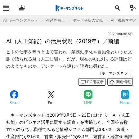
キーマンズネット
生産性向上
データ分析の実現
AI／機械学習／
2019年9月5日
AI（人工知能）の活用状況（2019年）／前編
ヒトの仕事を奪うとまで言われ、業務効率化や自動化といった文
脈で語られるAI（人工知能）。だが、現在のAIに対する評価はど
のようなものか。アンケートを通じて読者に尋ねた。
[キーマンズネット]
PC用表示
関連情報
Share
Post
LINE
Hatena
キーマンズネットは2019年8月5日～23日にわたり「AI（人工
知能）のビジネス活用に関する調査」を実施した。全回答者数
111人のうち、職種でみると情報システム部門は38.7％、製造・
生産部門が21.6％、営業・販売部門が8.1％、経営者・経営企画部