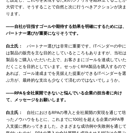
と設定し、これらを実現するためのシナリオを組み立てることが
大切です。そうすることで自然と次に行うべきアクションが決ま
ります。
――自社が目指すゴールや期待する効果を明確にするためには、
パートナー選びが重要になりそうです。
白土氏：
パートナー選びは非常に重要です。ITベンダーの中に
は製品の販売を主な目的としているところもありますが、当社は
製品をご購入いただいた上で、お客さまにゴールを達成していた
だくことを目的としています。せっかくRPA製品を購入するので
あれば、ゴール達成までを見据えた提案ができるITベンダーを選
ぶ方が、最終的な支出も少なくて済むのではないでしょうか。
――RPAを全社展開できないと悩んでいる企業の担当者に向け
て、メッセージをお願いします。
白土氏：
自社におけるRPAの導入と全社展開の実現を通じて培
ったノウハウをもとに、これまでに100社を超える企業のRPA導
入支援に携わってきました。さまざまな成功例や失敗例を通じて