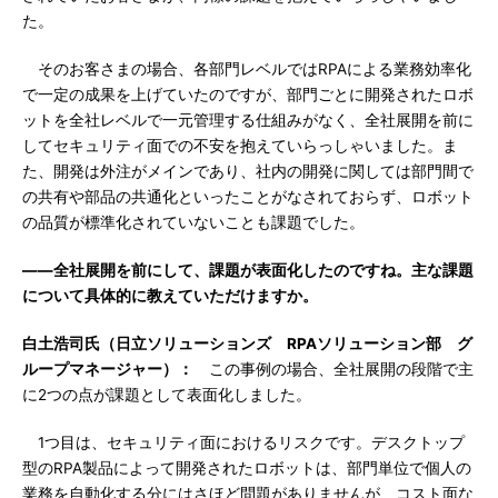
た。
そのお客さまの場合、各部門レベルではRPAによる業務効率化
で一定の成果を上げていたのですが、部門ごとに開発されたロボ
ットを全社レベルで一元管理する仕組みがなく、全社展開を前に
してセキュリティ面での不安を抱えていらっしゃいました。ま
た、開発は外注がメインであり、社内の開発に関しては部門間で
の共有や部品の共通化といったことがなされておらず、ロボット
の品質が標準化されていないことも課題でした。
――全社展開を前にして、課題が表面化したのですね。主な課題
について具体的に教えていただけますか。
白土浩司氏（日立ソリューションズ RPAソリューション部 グ
ループマネージャー）：
この事例の場合、全社展開の段階で主
に2つの点が課題として表面化しました。
1つ目は、セキュリティ面におけるリスクです。デスクトップ
型のRPA製品によって開発されたロボットは、部門単位で個人の
業務を自動化する分にはさほど問題がありませんが、コスト面な