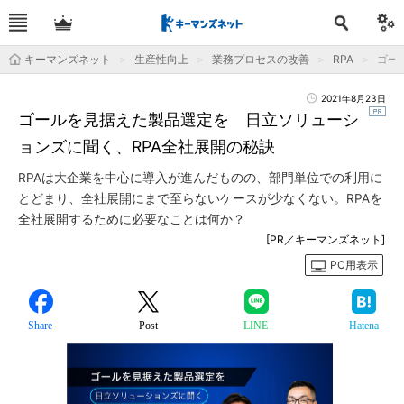
キーマンズネット
生産性向上
業務プロセスの改善
RPA
ゴー
2021年8月23日
ゴールを見据えた製品選定を 日立ソリューシ
ョンズに聞く、RPA全社展開の秘訣
RPAは大企業を中心に導入が進んだものの、部門単位での利用に
とどまり、全社展開にまで至らないケースが少なくない。RPAを
全社展開するために必要なことは何か？
[PR／キーマンズネット]
PC用表示
Share
Post
LINE
Hatena