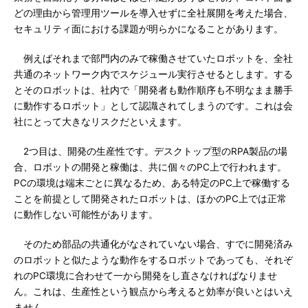
どの理由から管理用ツールを導入せずに全社展開を考えた場合、
セキュリティ面における課題が明らかになることがあります。
例えばそれまで部門内のみで稼働させていたロボットを、全社
共通のネットワーク内でスケジュール実行させるとします。する
とそのロボットは、社内で「開発者も動作順序も不明なまま勝手
に動作するロボット」として認識されてしまうのです。これは会
社にとって大きなリスクだといえます。
2つ目は、開発の生産性です。デスクトップ型のRPA製品の場
合、ロボットの開発と稼働は、共に個々のPC上で行われます。
PCの環境は端末ごとに異なるため、ある特定のPC上で稼働する
ことを前提として開発されたロボットは、ほかのPC上では正常
に動作しない可能性があります。
そのため部品の共通化がなされていない場合、すでに開発済み
のロボットと似たような動作をするロボットであっても、それぞ
れのPC環境に合わせて一から開発をし直さなければなりませ
ん。これは、生産性という観点から考えると効率が良いとはいえ
ません。