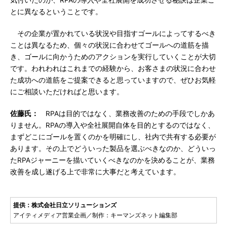
気付いたのが、RPAの導入や全社展開を成功させる秘訣は企業ご
とに異なるということです。
その企業が置かれている状況や目指すゴールによってするべき
ことは異なるため、個々の状況に合わせてゴールへの道筋を描
き、ゴールに向かうためのアクションを実行していくことが大切
です。われわれはこれまでの経験から、お客さまの状況に合わせ
た成功への道筋をご提案できると思っていますので、ぜひお気軽
にご相談いただければと思います。
佐藤氏：
RPAは目的ではなく、業務改善のための手段でしかあ
りません。RPAの導入や全社展開自体を目的とするのではなく、
まずどこにゴールを置くのかを明確にし、社内で共有する必要が
あります。その上でどういった製品を選ぶべきなのか、どういっ
たRPAジャーニーを描いていくべきなのかを決めることが、業務
改善を成し遂げる上で非常に大事だと考えています。
提供：株式会社日立ソリューションズ
アイティメディア営業企画／制作：キーマンズネット編集部