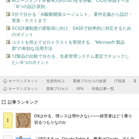
AIエージェント本番導入約5%の壁を突破、CIOが実践すべき
「8つの設計原則」
5分で分かる「AI駆動開発エージェント」 要件定義から設計・
実装・テストまで
SCS評価制度の星取得に向け、SASEで効率的に対応するため
のポイント
コストを抑えてゼロトラストを実現する、“Microsoft 製品
群”の有効な活用方法
12製品の比較で分かる、生産管理システム選定でチェックし
たい8つのポイント
キーマンズネット
生産性向上
業務プロセスの改善
IT投資
業
キーマンズネット
業務プロセス
RPA
特集記事一覧
記事ランキング
DXはやる、情シスは増やさない――経営者はどう乗り
切るつもりなのか
「GPT-5.6 vs. Claude Fable 5」勝者はClaude、でも企