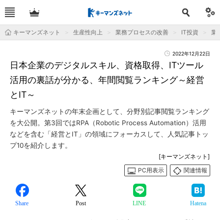
キーマンズネット
生産性向上
業務プロセスの改善
IT投資
業
2022年12月22日
日本企業のデジタルスキル、資格取得、ITツール
活用の裏話が分かる、年間閲覧ランキング～経営
とIT～
キーマンズネットの年末企画として、分野別記事閲覧ランキング
を大公開。第3回ではRPA（Robotic Process Automation）活用
などを含む「経営とIT」の領域にフォーカスして、人気記事トッ
プ10を紹介します。
[キーマンズネット]
PC用表示
関連情報
Share
Post
LINE
Hatena