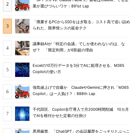
業が選びづらいワケ：891st Lap
「廃棄するPCからSSDをはぎ取る」コスト高で追い詰め
られた、限界情シスの延命テク
議事録AIが「特定の会議」でしか使われないのは、な
ぜ？ 「限定利用」が6割超の理由
Excelの10万行データを3分でAIに処理させる、M365
Copilotの使い方
強気値上げで自爆か ClaudeやGeminiに押され「M365
Copilot」は一人負け？：888th Lap
千代田区、Copilot全庁導入で月2000時間削減 10カ月
でAIを根付かせた定着の仕掛け
悪用厳禁、「ChatGPT」の会話履歴をごっそりとぶっこ