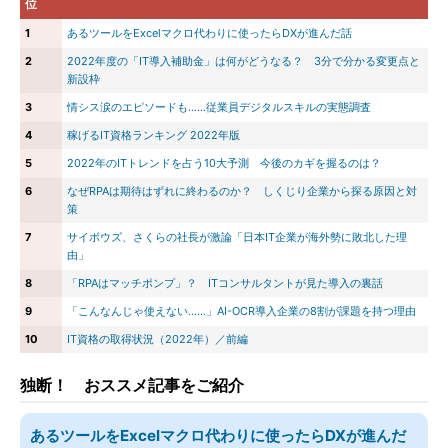
位
1
あるツールをExcelマクロ代わりに使ったらDXが進んだ話
2
2022年度の「IT導入補助金」は何がどうなる？ 3分で分かる変更点と
新設枠
3
情シス涙のエピソードも……従業員デジタルスキルの実態調査
4
稼げるIT資格ランキング 2022年版
5
2022年のITトレンドを占う10大予測 今後のカギを握るのは？
6
なぜRPAは期待はずれに終わるのか？ しくじり企業から探る原因と対
策
7
サイボウズ、さくらの社長が激論「日本IT企業が海外勢に敗北した理
由」
8
「RPAはマッチポンプ」？ ITコンサルタントが見た導入の裏話
9
「こんなんじゃ使えない……」AI-OCR導入企業の8割が課題を持つ理由
10
IT資格の取得状況（2022年）／前編
独断！ おススメ記事をご紹介
あるツールをExcelマクロ代わりに使ったらDXが進んだ