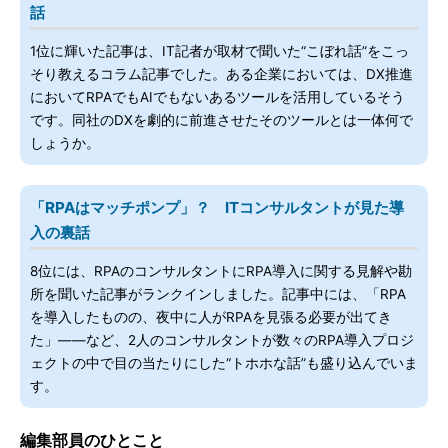
話
1位に輝いた記事は、IT記者が取材で聞いた“こぼれ話”をこっ
そり教えるコラム記事でした。ある企業においては、DX推進
においてRPAでもAIでもないあるツールを活用しているそう
です。同社のDXを劇的に前進させたそのツールとは一体何で
しょうか。
「RPAはマッチポンプ」？ ITコンサルタントが見た導
入の裏話
8位には、RPAのコンサルタントにRPA導入に関する見解や勘
所を聞いた記事がランクインしました。記事中には、「RPA
を導入したものの、夜中に人がRPAを見張る必要が出てき
た」――など、2人のコンサルタントが数々のRPA導入プロジ
ェクトの中で目の当たりにした“トホホな話”も盛り込んでいま
す。
編集部員のひとこと