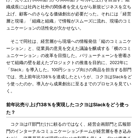
織成長には社内と社外の関係者を交えながら新規ビジネスを立ち
上げ、顧客へのさらなる価値創出が必要だった。それには「経営
層と現場」「組織と組織」で情報がスムーズに流れ、現場のコミ
ュニケーションの活性化が欠かせない。
そこで同社は、経営層から現場への情報発信「縦のコミュニケ
ーション」と、従業員の意見を交えた議論を醸成する「横のコミ
ュニケーション」の改革を目指した。バリューチェーンを密着さ
せて組織の壁を超えたプロジェクトの推進を目的に、2022年に
「Slack」を導入した。100円ショップ向けの商品を担当する部門
では、売上前年比138％を達成したというが、コクヨはSlackをど
う使ったのか。導入から成果創出に至るまでのプロセスを見てい
く。
前年比売り上げ138％を実現したコクヨはSlackをどう使っ
た？
コクヨはIT部門だけに頼るのではなく、経営企画部門と広報部
門のインターナルコミュニケーションチームが経営層を巻き込み