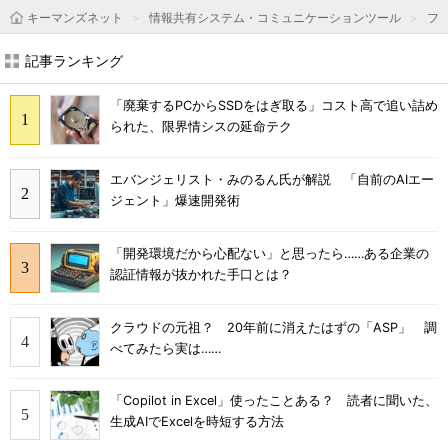
キーマンズネット
情報共有システム・コミュニケーションツール
フ
記事ランキング
「廃棄するPCからSSDをはぎ取る」コスト高で追い詰め
られた、限界情シスの延命テク
エバンジェリスト・みのるん氏が解説 「自前のAIエー
ジェント」爆速開発術
「開発環境だから心配ない」と思ったら……ある企業の
認証情報が抜かれた手口とは？
クラウドの元祖？ 20年前に消えたはずの「ASP」 調
べてみたら実は……
「Copilot in Excel」使ったことある？ 読者に聞いた、
生成AIでExcelを時短する方法