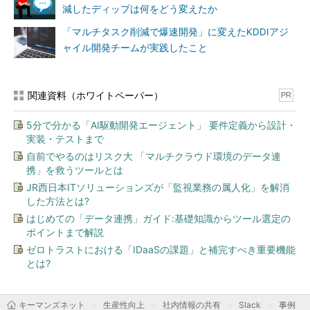
減したディップは何をどう変えたか
「マルチタスク削減で爆速開発」に変えたKDDIアジ
ャイル開発チームが実践したこと
関連資料（ホワイトペーパー）
PR
5分で分かる「AI駆動開発エージェント」 要件定義から設計・
実装・テストまで
自前でやるのはリスク大 「マルチクラウド環境のデータ連
携」を救うツールとは
JR西日本ITソリューションズが「監視業務の属人化」を解消
した方法とは?
はじめての「データ連携」ガイド:基礎知識からツール選定の
ポイントまで解説
ゼロトラストにおける「IDaaSの課題」と補完すべき重要機能
とは?
キーマンズネット
生産性向上
社内情報の共有
Slack
事例