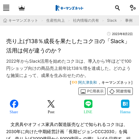
キーマンズネット
生産性向上
社内情報の共有
Slack
事例
2023年8月2日
売り上げ138％成長を果たしたコクヨの「Slack」
活用は何が違うのか？
2022年からSlack活用を始めたコクヨは、導入から1年ほどで100
円ショップ向けの商品売上前年比138％増を達成した。どのよう
な施策によって、成果を生み出せたのか。
[
阿久津良和
，キーマンズネット]
PC用表示
関連情報
Share
Post
LINE
Hatena
文房具やオフィス家具の製造販売などで知られるコクヨは、
2030年に向けた中期経営計画「長期ビジョンCCC2030」を掲
げ、売り上げ3000億円から5000億円への押し上げを目指す。組