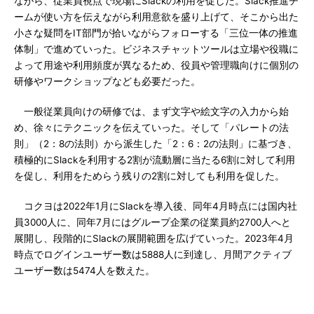
ながら、従業員視点で現場にSlackの利用を促した。Slack推進チ
ームが使い方を伝えながら利用意欲を盛り上げて、そこから出た
小さな疑問をIT部門が拾いながらフォローする「三位一体の推進
体制」で進めていった。ビジネスチャットツールは立場や役職に
よって用途や利用頻度が異なるため、役員や管理職向けに個別の
研修やワークショップなども必要だった。
一般従業員向けの研修では、まず文字や絵文字の入力から始
め、徐々にテクニックを伝えていった。そして「パレートの法
則」（2：8の法則）から派生した「2：6：2の法則」に基づき、
積極的にSlackを利用する2割が流動層に当たる6割に対して利用
を促し、利用をためらう残りの2割に対しても利用を促した。
コクヨは2022年1月にSlackを導入後、同年4月時点には国内社
員3000人に、同年7月にはグループ企業の従業員約2700人へと
展開し、段階的にSlackの展開範囲を広げていった。2023年4月
時点でログインユーザー数は5888人に到達し、月間アクティブ
ユーザー数は5474人を数えた。