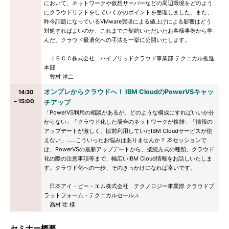
において、ネットワークや仮想サーバーなどの周辺環境をどのよう
にクラウドリフトをしていくかのポイントを整理しました。また、
昨今話題になっているVMware買収による値上げによる影響はどう
対処すればよいのか、これまでご契約いただいたお客様事例から学
んだ、クラウド最適化への手法を一挙に公開いたします。
ＪＢＣＣ株式会社 ハイブリッドクラウド事業部 テクニカル推進
本部
豊村 洋二
オンプレからクラウドへ！ IBM CloudのPowerVSキャッ
14:30
～15:00
チアップ
「PowerVS利用の相談があるが、どのような構成にすればいいか分
からない」「クラウド化した場合のネットワークが複雑」「情報の
アップデートが激しく、以前利用していたIBM Cloudサービスが使
えない」……こういったお悩みはありませんか？ 本セッションで
は、PowerVSの最新アップデートから、接続方式の種類、クラウド
化の際の注意事項等まで、幅広いIBM Cloud情報をお話しいたしま
す。クラウド化への一歩、そのきっかけになれば幸いです。
日本アイ・ビー・エム株式会社 テクノロジー事業部 クラウドプ
ラットフォーム・テクニカルセールス
高村 壮 様
セミナー概要