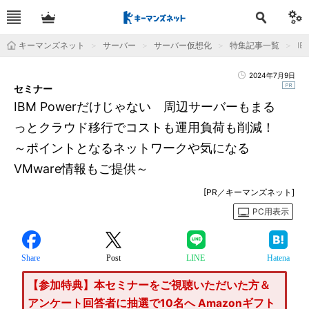
キーマンズネット
サーバー
サーバー仮想化
特集記事一覧
I
2024年7月9日
セミナー
IBM Powerだけじゃない 周辺サーバーもまる
っとクラウド移行でコストも運用負荷も削減！
～ポイントとなるネットワークや気になる
VMware情報もご提供～
[PR／キーマンズネット]
PC用表示
Share
Post
LINE
Hatena
【参加特典】本セミナーをご視聴いただいた方＆
アンケート回答者に抽選で10名へ Amazonギフト