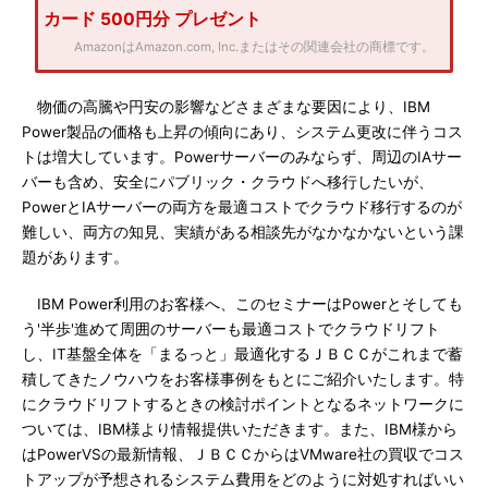
カード 500円分 プレゼント
AmazonはAmazon.com, Inc.またはその関連会社の商標です。
物価の高騰や円安の影響などさまざまな要因により、IBM
Power製品の価格も上昇の傾向にあり、システム更改に伴うコス
トは増大しています。Powerサーバーのみならず、周辺のIAサー
バーも含め、安全にパブリック・クラウドへ移行したいが、
PowerとIAサーバーの両方を最適コストでクラウド移行するのが
難しい、両方の知見、実績がある相談先がなかなかないという課
題があります。
IBM Power利用のお客様へ、このセミナーはPowerとそしても
う'半歩'進めて周囲のサーバーも最適コストでクラウドリフト
し、IT基盤全体を「まるっと」最適化するＪＢＣＣがこれまで蓄
積してきたノウハウをお客様事例をもとにご紹介いたします。特
にクラウドリフトするときの検討ポイントとなるネットワークに
ついては、IBM様より情報提供いただきます。また、IBM様から
はPowerVSの最新情報、ＪＢＣＣからはVMware社の買収でコス
トアップが予想されるシステム費用をどのように対処すればいい