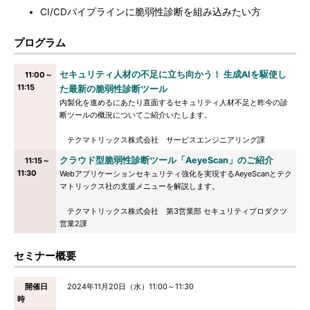
CI/CDパイプラインに脆弱性診断を組み込みたい方
プログラム
セキュリティ人材の不足に立ち向かう！ 生成AIを駆使し
11:00～
11:15
た最新の脆弱性診断ツール
内製化を進めるにあたり直面するセキュリティ人材不足と昨今の診
断ツールの概況についてご紹介いたします。
テクマトリックス株式会社 サービスエンジニアリング課
クラウド型脆弱性診断ツール「AeyeScan」のご紹介
11:15～
11:30
Webアプリケーションセキュリティ強化を実現するAeyeScanとテク
マトリックス社の支援メニューを解説します。
テクマトリックス株式会社 第3営業部 セキュリティプロダクツ
営業2課
セミナー概要
開催日
2024年11月20日（水）11:00～11:30
時