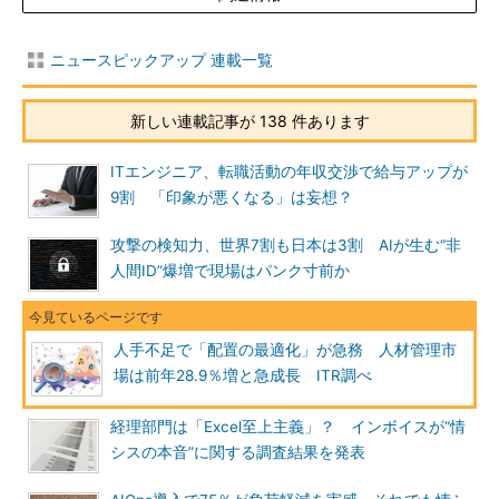
ニュースピックアップ 連載一覧
新しい連載記事が 138 件あります
ITエンジニア、転職活動の年収交渉で給与アップが
9割 「印象が悪くなる」は妄想？
攻撃の検知力、世界7割も日本は3割 AIが生む“非
人間ID”爆増で現場はパンク寸前か
人手不足で「配置の最適化」が急務 人材管理市
場は前年28.9％増と急成長 ITR調べ
経理部門は「Excel至上主義」？ インボイスが“情
シスの本音”に関する調査結果を発表