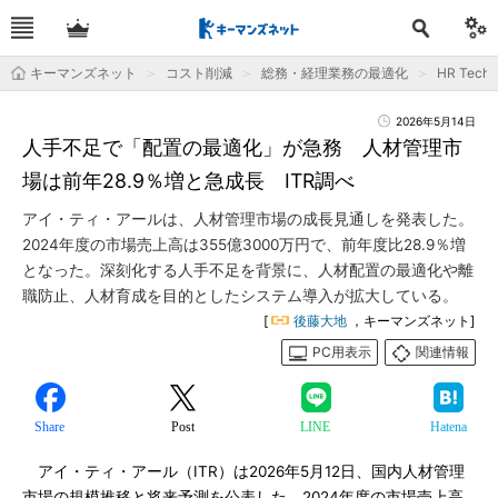
キーマンズネット
コスト削減
総務・経理業務の最適化
HR Tec
2026年5月14日
人手不足で「配置の最適化」が急務 人材管理市
場は前年28.9％増と急成長 ITR調べ
アイ・ティ・アールは、人材管理市場の成長見通しを発表した。
2024年度の市場売上高は355億3000万円で、前年度比28.9％増
となった。深刻化する人手不足を背景に、人材配置の最適化や離
職防止、人材育成を目的としたシステム導入が拡大している。
[
後藤大地
，キーマンズネット]
PC用表示
関連情報
Share
Post
LINE
Hatena
アイ・ティ・アール（ITR）は2026年5月12日、国内人材管理
市場の規模推移と将来予測を公表した。2024年度の市場売上高