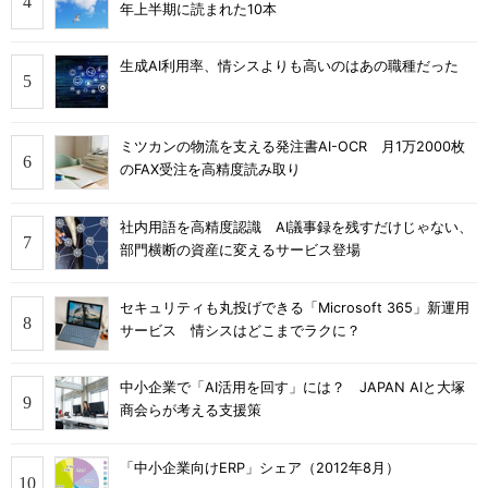
年上半期に読まれた10本
生成AI利用率、情シスよりも高いのはあの職種だった
ミツカンの物流を支える発注書AI-OCR 月1万2000枚
のFAX受注を高精度読み取り
社内用語を高精度認識 AI議事録を残すだけじゃない、
部門横断の資産に変えるサービス登場
セキュリティも丸投げできる「Microsoft 365」新運用
サービス 情シスはどこまでラクに？
中小企業で「AI活用を回す」には？ JAPAN AIと大塚
商会らが考える支援策
「中小企業向けERP」シェア（2012年8月）