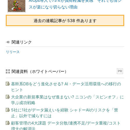
AIOps導入で75％が負荷軽減を実感 それでも情シ
スが楽になり切らない理由
過去の連載記事が 538 件あります
関連リンク
リリース
関連資料（ホワイトペーパー）
PR
基幹系DBをどう進化させる? AI・データ活用環境への移行の
ヒント
大企業の新規事業はなぜ進まない? ニコンの「スピンオフ」に
学ぶ成功戦略
5社に1社がデータ漏えいを経験 シャドーAIのリスクを「禁
止」以外で減らすには
顧客管理の4大課題 データ分散/連携不足/データ重複/コスト
増大の解消法