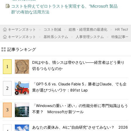
コストを抑えてゼロトラストを実現する、“Microsoft 製品
群”の有効な活用方法
キーマンズネット
コスト削減
総務・経理業務の最適化
HR Tec
キーマンズネット
基幹系システム
人事管理システム
特集記事一
記事ランキング
DXはやる、情シスは増やさない――経営者はどう乗り
切るつもりなのか
「GPT-5.6 vs. Claude Fable 5」勝者はClaude、でも企
業が選びづらいワケ：891st Lap
「Windowsの重い・遅い」の性能分析に専門知識はもう
不要？ Microsoftが新ツール
あなたの夏休み、AIに“自由研究”させてみない？ 2026