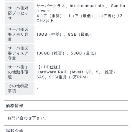
サーバークラス、Intel-compatible 、 Sun ha
サーバ側対
rdware
応プロセッ
4コア（推奨）、1コア（最低）、コア当たり2
サ
GHz以上
サーバ側必
要メモリ容
16GB（推奨）、8GB（最低）
量
サーバ側必
要ディスク
100GB（推奨）、50GB（最低）
容量
サーバ側そ
【HDD仕様】
の他動作環
Hardware RAID（levels 1/0、5、1推奨）
境
SAS、SCSI推奨（1万RPM）
その他特記
-
事項
価格情報
お問い合わせ下さい。
掲載企業