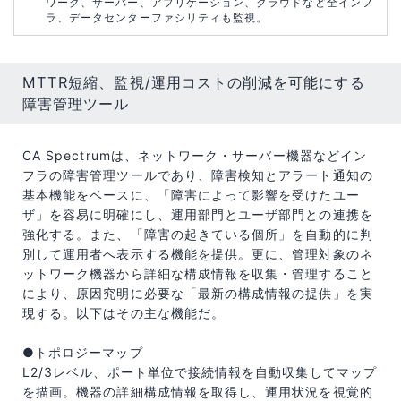
ワーク、サーバー、アプリケーション、クラウドなど全インフ
ラ、データセンターファシリティも監視。
MTTR短縮、監視/運用コストの削減を可能にする
障害管理ツール
CA Spectrumは、ネットワーク・サーバー機器などイン
フラの障害管理ツールであり、障害検知とアラート通知の
基本機能をベースに、「障害によって影響を受けたユー
ザ」を容易に明確にし、運用部門とユーザ部門との連携を
強化する。また、「障害の起きている個所」を自動的に判
別して運用者へ表示する機能を提供。更に、管理対象のネ
ットワーク機器から詳細な構成情報を収集・管理すること
により、原因究明に必要な「最新の構成情報の提供」を実
現する。以下はその主な機能だ。
●トポロジーマップ
L2/3レベル、ポート単位で接続情報を自動収集してマップ
を描画。機器の詳細構成情報を取得し、運用状況を視覚的