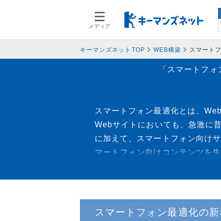
メディア
スマートデバイス
スマートデ
人事
人事
キーマンズネットTOP
WEB構築
スマート
業務プロセス
業務プロセ
「スマートフォ
検索語を入力してください
基幹系システム
基幹系シス
ネットワークセキュリティ
ネットワー
スマートフォン最適化とは、We
データ分析
データ分析
Webサイトにおいても、急激に
PC
PC
に加えて、スマートフォン向けサ
情報システム
情報システ
マートフォン向けコンテンツを生
エンドポイントセキュリティ
エンドポイ
する。
バックアップ
バックアッ
オフィス機器
オフィス機
スマートフォン最適化の新
情報共有システム・コミュニケーシ
情報共有シ