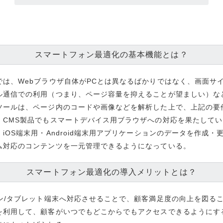
スマートフォン最適化の基本機能とは？
は、Webブラウザ自体がPCとは異なるばかりではなく、画面サ
ル通信での利用（つまり、ページ容量を抑えることが望ましい）な
ツールは、ページ内のコードや画像などを解析した上で、上記の要
、CMS製品でもスマートデバイス用ブラウザへの対応を果たしてい
iOS端末用・Android端末用アプリケーションのデータを作成・
ム対応のコンテンツを一元管理できるようになっている。
スマートフォン最適化の導入メリットとは？
ォン/タブレット端末へ対応させることで、顧客満足度の向上を図る
を利用して、顧客がいつでもどこからでもアクセスできるようにす