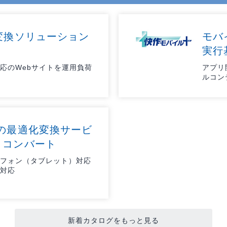
リティ
変換ソリューション
ター
モバ
実行
応のWebサイトを運用負荷
アプリ
ク機器
ルコン
トの最適化変換サービ
ス
トコンバート
フォン（タブレット）対応
対応
新着カタログをもっと見る