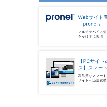
ョンツール
ョンツール
物理セキュリティ
物理セキュ
データセンター
Webサイト
データセン
「pronel」
サーバー
サーバー
マルチデバイス対
ネットワーク機器
ネットワー
をかけずに実現
運用管理
運用管理
ストレージ
ストレージ
PCソフト
PCソフト
【PCサイ
通信サービス
通信サービ
ス】スマー
開発
開発
高品質なスマート
サイトへ迅速変換
仮想化
仮想化
メール
メール
Web構築
Web構築