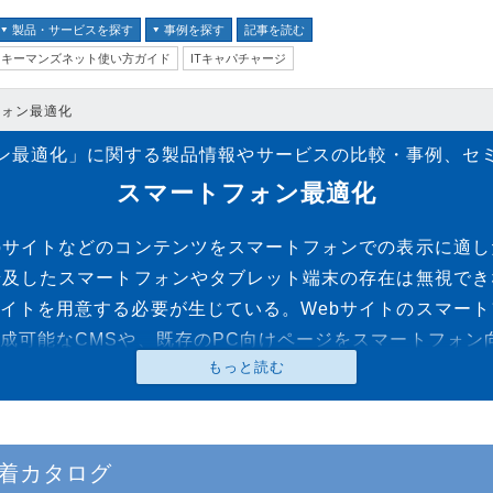
製品・サービスを探す
事例を探す
記事を読む
キーマンズネット使い方ガイド
ITキャパチャージ
バイス
フォン最適化
ス
ン最適化」に関する製品情報やサービスの比較・事例、セ
並び順：
テム
スマートフォン最適化
クセキュリティ
bサイトなどのコンテンツをスマートフォンでの表示に適
普及したスマートフォンやタブレット端末の存在は無視でき
イトを用意する必要が生じている。Webサイトのスマー
ム
成可能なCMSや、既存のPC向けページをスマートフォン
ントセキュリティ
プ
器
着カタログ
ステム・コミュニケーシ