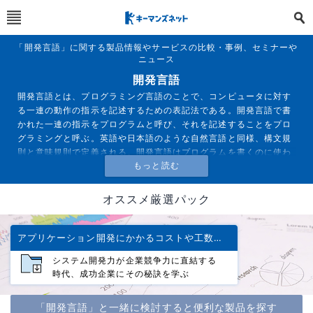
「開発言語」に関する製品情報やサービスの比較・事例、セミナーや
ニュース
開発言語
開発言語とは、プログラミング言語のことで、コンピュータに対す
る一連の動作の指示を記述するための表記法である。開発言語で書
かれた一連の指示をプログラムと呼び、それを記述することをプロ
グラミングと呼ぶ。英語や日本語のような自然言語と同様、構文規
則と意味規則で定義される。開発言語はプログラムを書くのに使わ
れる言語であり、それによってコンピュータは何らかの計算やアル
ゴリズムを実行し、場合によってはプリンタやロボットなどの外部
装置を制御する。
オススメ厳選パック
アプリケーション開発にかかるコストや工数をどう削減するか
システム開発力が企業競争力に直結する
時代、成功企業にその秘訣を学ぶ
「開発言語」と一緒に検討すると便利な製品を探す