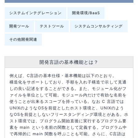
システムインテグレーション
開発環境/BaaS
開発ツール
テストツール
システムコンサルティング
その他開発関連
開発言語の基本機能とは？
例えば、C言語の基本仕様・基本機能は以下のとおり。
構造化をサポートしており、手順を入れ子構造で示して見通
しの良い記述をすることができる。また、モジュール化がフ
ァイルを単位として可能。モジュール内だけで有効な名前を
使うことが出来るスコープを持っている。なお C 言語では
UNIXのようなOSを前提としたホスト環境と、UNIXのよう
なOSを前提としないフリースタンディング環境とがある。ホ
スト環境では、プログラム開始直後に実行するプログラム要
素を main という名前の関数として定義する。プログラム中
で再帰的に main 関数を呼ぶことも可能。さらに、C言語は