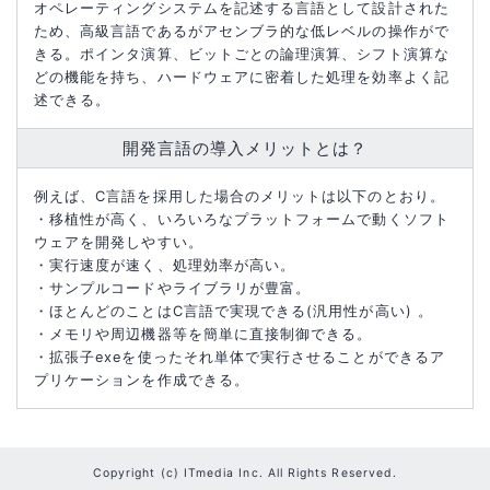
オペレーティングシステムを記述する言語として設計された
ため、高級言語であるがアセンブラ的な低レベルの操作がで
きる。ポインタ演算、ビットごとの論理演算、シフト演算な
どの機能を持ち、ハードウェアに密着した処理を効率よく記
述できる。
開発言語の導入メリットとは？
例えば、C言語を採用した場合のメリットは以下のとおり。
・移植性が高く、いろいろなプラットフォームで動くソフト
ウェアを開発しやすい。
・実行速度が速く、処理効率が高い。
・サンプルコードやライブラリが豊富。
・ほとんどのことはC言語で実現できる(汎用性が高い) 。
・メモリや周辺機器等を簡単に直接制御できる。
・拡張子exeを使ったそれ単体で実行させることができるア
プリケーションを作成できる。
Copyright (c) ITmedia Inc. All Rights Reserved.