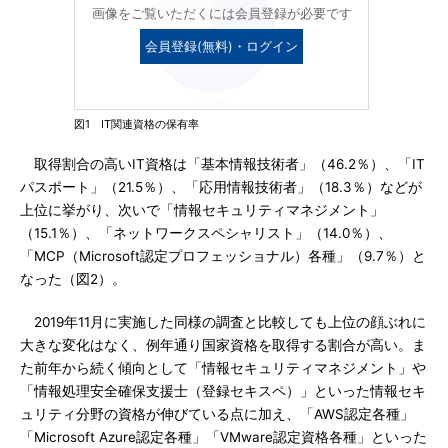
画像をご覧いただくには会員登録が必要です
会員登録(無料)・ログイン
図1 IT関連資格の保有率
取得割合の高いIT資格は「基本情報技術者」（46.2％）、「IT
パスポート」（21.5％）、「応用情報技術者」（18.3％）などが
上位に挙がり、次いで「情報セキュリティマネジメント」
（15.1％）、「ネットワークスペシャリスト」（14.0％）、
「MCP（Microsoft認定プロフェッショナル）各種」（9.7％）と
なった（図2）。
2019年11月に実施した同様の調査と比較しても上位の顔ぶれに
大きな変化はなく、例年通り国家資格を取得する割合が高い。ま
た前年から続く傾向として「情報セキュリティマネジメント」や
「情報処理安全確保支援士（登録セキスペ）」といった情報セキ
ュリティ分野の資格が伸びている点に加え、「AWS認定各種」
「Microsoft Azure認定各種」「VMware認定資格各種」といった