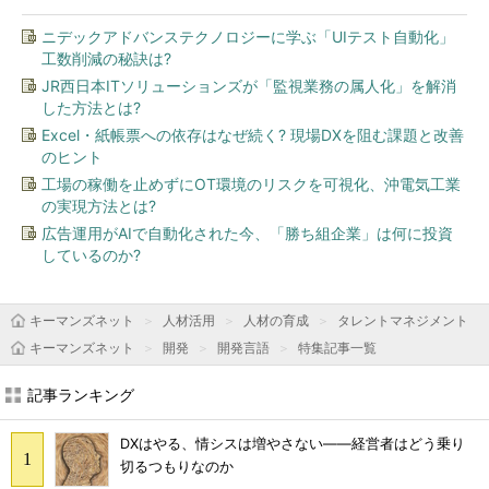
ニデックアドバンステクノロジーに学ぶ「UIテスト自動化」
工数削減の秘訣は?
JR西日本ITソリューションズが「監視業務の属人化」を解消
した方法とは?
Excel・紙帳票への依存はなぜ続く? 現場DXを阻む課題と改善
のヒント
工場の稼働を止めずにOT環境のリスクを可視化、沖電気工業
の実現方法とは?
広告運用がAIで自動化された今、「勝ち組企業」は何に投資
しているのか?
キーマンズネット
人材活用
人材の育成
タレントマネジメント
キーマンズネット
開発
開発言語
特集記事一覧
記事ランキング
DXはやる、情シスは増やさない――経営者はどう乗り
切るつもりなのか