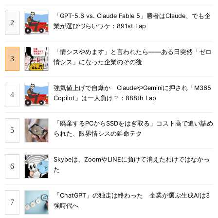
「GPT-5.6 vs. Claude Fable 5」勝者はClaude、でも企
業が選びづらいワケ：891st Lap
「情シスやめます」と言われたら――ある日突然「ゼロ
情シス」になった企業のその後
強気値上げで自爆か ClaudeやGeminiに押され「M365
Copilot」は一人負け？：888th Lap
「廃棄するPCからSSDをはぎ取る」コスト高で追い詰め
られた、限界情シスの延命テク
Skypeは、ZoomやLINEに負けて消えたわけではなかっ
た
「ChatGPT」の独走は終わった 企業が選ぶ生成AIは3
強時代へ