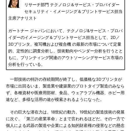
リサーチ部門 テクノロジ＆サービス・プロバイダー
セキュリティ・イメージング＆プリントサービス担当
主席アナリスト
ガートナー ジャパンにおいて、テクノロジ&サービス・プロバ
イダーのイメージング＆プリントサービス担当として、2D／
3Dプリンタ、複写機および複合機 の最新の市場について定量
的、定性的に調査分析し、技術動向やベンダー分析を行うとと
もに、プリンティング関連のアウトソーシングサービス市場の
分析を行っている。
一部技術の特許の存続期間が終了し、低価格な3Dプリンタが
市場に出回るいま、製造業や建築業のプロトタイプ製造のみなら
ず、各種資材や医療用部材、食品、ウェアラブル機器、ホビー用
途など、多様な活用の途が模索されるようになった。
その巨大な潜在力は、18世紀の動力、19世紀の製造技術の発展
に次ぐ、「第三の産業革命」とまで言われるほどだ。その一方で
個人による武器の製造や企業による知的財産権の侵害などの懸念