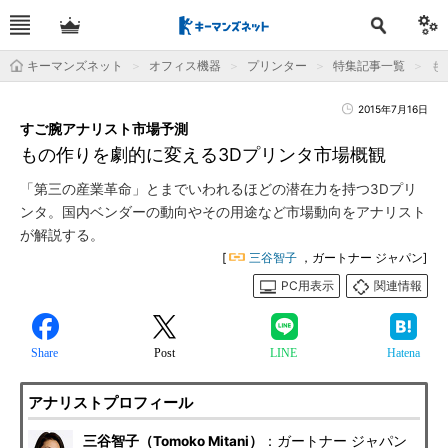
キーマンズネット
オフィス機器
プリンター
特集記事一覧
も
2015年7月16日
すご腕アナリスト市場予測
もの作りを劇的に変える3Dプリンタ市場概観
「第三の産業革命」とまでいわれるほどの潜在力を持つ3Dプリ
ンタ。国内ベンダーの動向やその用途など市場動向をアナリスト
が解説する。
[
三谷智子
，ガートナー ジャパン]
PC用表示
関連情報
Share
Post
LINE
Hatena
アナリストプロフィール
三谷智子（Tomoko Mitani）
：ガートナー ジャパン