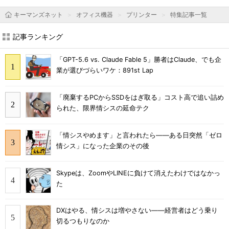
キーマンズネット
オフィス機器
プリンター
特集記事一覧
記事ランキング
「GPT-5.6 vs. Claude Fable 5」勝者はClaude、でも企
業が選びづらいワケ：891st Lap
「廃棄するPCからSSDをはぎ取る」コスト高で追い詰め
られた、限界情シスの延命テク
「情シスやめます」と言われたら――ある日突然「ゼロ
情シス」になった企業のその後
Skypeは、ZoomやLINEに負けて消えたわけではなかっ
た
DXはやる、情シスは増やさない――経営者はどう乗り
切るつもりなのか