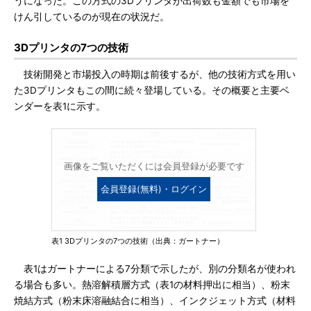
うになった。この方式の3Dプリンタが出荷数も金額でも市場を
けん引しているのが現在の状況だ。
3Dプリンタの7つの技術
技術開発と市場投入の時期は前後するが、他の技術方式を用い
た3Dプリンタもこの間に続々登場している。その概要と主要ベ
ンダーを表1に示す。
画像をご覧いただくには会員登録が必要です
会員登録(無料)・ログイン
表1 3Dプリンタの7つの技術（出典：ガートナー）
表1はガートナーによる7分類で示したが、別の分類名が使われ
る場合も多い。熱溶解積層方式（表1の材料押出に相当）、粉末
焼結方式（粉末床溶融結合に相当）、インクジェット方式（材料