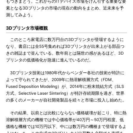
もつきまとう。これからのITデバイス市場をけん引する重要な要
素となる3Dプリンタの市場の現在の動向をまとめ、近未来を予
測してみよう。
3Dプリンタ市場概観
このところ家電店に数万円台の3Dプリンタが登場するように
なり、書店には全55号集めれば3Dプリンタが出来上がる部品つ
きの雑誌まで並んでいる。数年前とは隔世の感があるほど、3D
プリンタの低価格化が急速に進んでいるのだ。
3Dプリンタ技術は1980年代からベンダー各社の技術が特許に
よって守られてきたが、2009年に熱溶解積層方式（FDM、
Fused Deposition Modeling）が、2014年に粉末焼結方式（SLS
方式、Selective Laser Sintering）が特許存続期限を過ぎ、世界
の多くのメーカーが自社開発製品を続々と市場に投入し始めた。
その結果、以前とは比較にならない価格破壊が起こり、特に熱
溶解積層方式の機種では中心価格帯が40万円～50万円程度、低
価格な機種では10万円以下、中には数万円の機種まで登場するよ