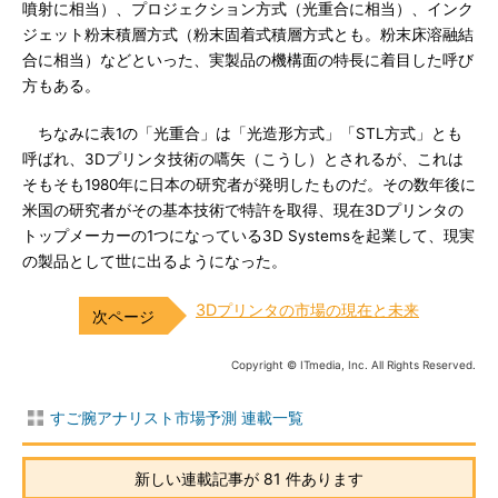
噴射に相当）、プロジェクション方式（光重合に相当）、インク
ジェット粉末積層方式（粉末固着式積層方式とも。粉末床溶融結
合に相当）などといった、実製品の機構面の特長に着目した呼び
方もある。
ちなみに表1の「光重合」は「光造形方式」「STL方式」とも
呼ばれ、3Dプリンタ技術の嚆矢（こうし）とされるが、これは
そもそも1980年に日本の研究者が発明したものだ。その数年後に
米国の研究者がその基本技術で特許を取得、現在3Dプリンタの
トップメーカーの1つになっている3D Systemsを起業して、現実
の製品として世に出るようになった。
3Dプリンタの市場の現在と未来
Copyright © ITmedia, Inc. All Rights Reserved.
すご腕アナリスト市場予測 連載一覧
新しい連載記事が 81 件あります